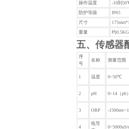
操作温度
-10到50
防护等级
IP65
尺寸
175mm*
重量
约0.5KG
五、传感器
序
名称
测量范围
号
1
温度
0~50℃
2
pH
0~14（ph
3
ORP
-1500mv~
电导
4
0~5000uS/