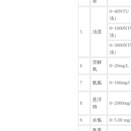
率
0~40NT
浊）
0~1000N
5
浊度
浊）
0~3000N
浊）
溶解
6
0~20mg/L
氧
7
氨氮
0~100mg/l
悬浮
8
0~2000mg
物
9
余氯
0~5.00 mg
氯离