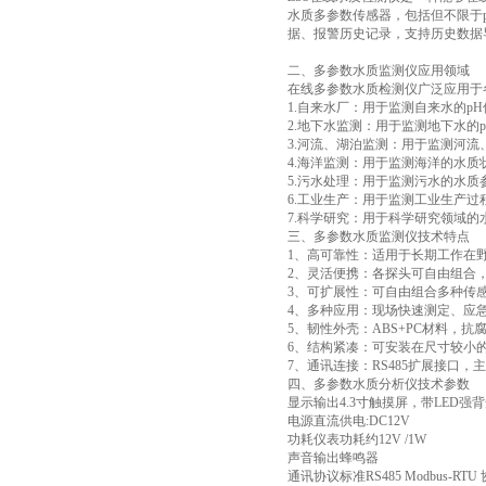
水质多参数传感器，包括但不限于
据、报警历史记录，支持历史数据导出
二、多参数水质监测仪应用领域
在线多参数水质检测仪广泛应用于
1.自来水厂：用于监测自来水的p
2.地下水监测：用于监测地下水
3.河流、湖泊监测：用于监测河
4.海洋监测：用于监测海洋的水
5.污水处理：用于监测污水的水质
6.工业生产：用于监测工业生产
7.科学研究：用于科学研究领域
三、多参数水质监测仪技术特点
1、高可靠性：适用于长期工作在
2、灵活便携：各探头可自由组合
3、可扩展性：可自由组合多种传
4、多种应用：现场快速测定、应
5、韧性外壳：ABS+PC材料，
6、结构紧凑：可安装在尺寸较小
7、通讯连接：RS485扩展接口，
四、多参数水质分析仪技术参数
显示输出4.3寸触摸屏，带LED
电源直流供电:DC12V
功耗仪表功耗约12V /1W
声音输出蜂鸣器
通讯协议标准RS485 Modbus-R