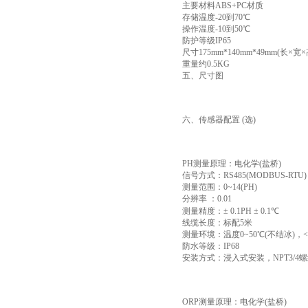
主要材料ABS+PC材质
存储温度-20到70℃
操作温度-10到50℃
防护等级IP65
尺寸175mm*140mm*49mm(长×宽×
重量约0.5KG
五、尺寸图
六、传感器配置 (选)
PH测量原理：电化学(盐桥)
信号方式：RS485(MODBUS-RTU)
测量范围：0~14(PH)
分辨率 ：0.01
测量精度：± 0.1PH ± 0.1℃
线缆长度：标配5米
测量环境：温度0~50℃(不结冰)，<0
防水等级：IP68
安装方式：浸入式安装，NPT3/4
ORP测量原理：电化学(盐桥)