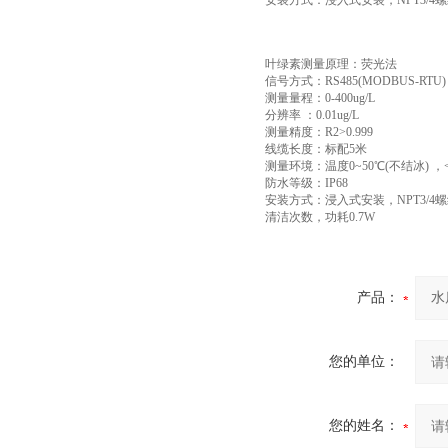
安装方式：浸入式安装，NPT3/4
叶绿素测量原理：荧光法
信号方式：RS485(MODBUS-RTU)
测量量程：0-400ug/L
分辨率 ：0.01ug/L
测量精度：R2>0.999
线缆长度：标配5米
测量环境：温度0~50℃(不结冰) ，<0
防水等级：IP68
安装方式：浸入式安装，NPT3/
清洁次数，功耗0.7W
产品：
您的单位：
您的姓名：