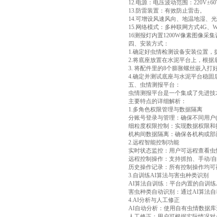
12.电源：电压波动范围：220V±
13.防雷装置：有效防止雷击。
14.可增设风速风向、地温地湿、
15.网络模式：多种联网方式4G、
16测报灯内置1200W像素图像
四、安装方式：
1.确定好虫情检测设备安装位置
2.将底座放置在水泥平台上，根
3. 将配件里的8个膨胀螺丝嵌入
4.确定并测试底座与水泥平台稳
五、虫情测报平台：
虫情测报平台是一个集成了先进技
主要特点的详细解析：
1.多角色权限管理与数据隔离
分账号登录与管理：确保不同用户
细粒度权限控制：实现数据权限和
机构间数据隔离：确保各机构或部
2.远程智能控制功能
实时状态监控：用户可远程查看虫
远程控制操作：支持抓拍、手动/
历史操作记录：所有控制操作均可
3.自训练AI算法与害虫种类识别
AI算法自训练：平台内置的自训
害虫种类自动识别：通过AI算法
4.AI分析与人工修正
AI自动分析：使用自有虫情数据库
人工修正：用户可根据实际情况对