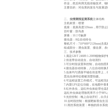
作业，然后利用无线传输技术、物
主要目的：对虫害的发生与发展进
二、
虫情测报监测系统
主体结构
主机材质：喷塑
底座：底座高度320mm，用于防
百叶窗：防鸟兽
屏幕：10.1寸触屏
接虫器：8位自动转仓
整机尺寸：710*600*2120mm(含底
组成部分：诱虫装置、撞击屏、杀
三、技术参数
1.满足GB/T 24689.1-20
2.传送带自动送虫，自动清扫
3.可分时段设置和控制，自动拍照
4.接虫器自动转换，八位自动转换
5.虫体均匀洒落平铺在传送带上
昆虫虫体特征都被清楚拍摄。
6.可远程设置工作模式，可远程
7.内置GPS定位功能，在地图中
8.红外杀虫，远红外虫体处理仓温
远红外虫体处理致死率不小于98%,
9.光控控制：晚上自动开灯，白天
10.去时段控制：根据靶标害虫生
11.雨控系统装置：单独的排水