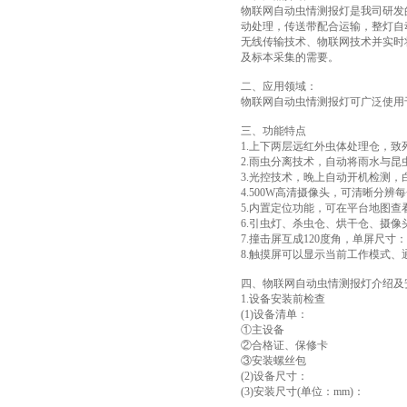
物联网自动虫情测报灯是我司研发的新
动处理，传送带配合运输，整灯自
无线传输技术、物联网技术并实时
及标本采集的需要。
二、应用领域：
物联网自动虫情测报灯可广泛使用
三、功能特点
1.上下两层远红外虫体处理仓，致
2.雨虫分离技术，自动将雨水与昆
3.光控技术，晚上自动开机检测
4.500W高清摄像头，可清晰分辨
5.内置定位功能，可在平台地图
6.引虫灯、杀虫仓、烘干仓、摄像
7.撞击屏互成120度角，单屏尺寸：长5
8.触摸屏可以显示当前工作模式
四、物联网自动虫情测报灯介绍及
1.设备安装前检查
(1)设备清单：
①主设备
②合格证、保修卡
③安装螺丝包
(2)设备尺寸：
(3)安装尺寸(单位：mm)：