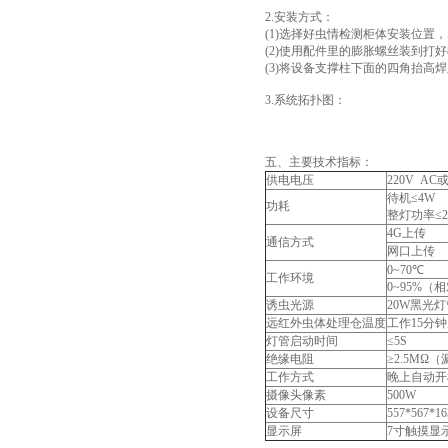
2.安装方式：
(1)选择好虫情检测柜体安装位
(2)使用配件里的膨胀螺丝装到打
(3)将设备支撑柱下面的四角抬高
3.系统拓扑图：
五、主要技术指标：
供电电压
220V A
待机≤4W
功耗
整灯功率≤2
4G上传
通信方式
网口上传
0~70℃
工作环境
0~95%
诱虫光源
20W黑光灯
远红外虫体处理仓温度
工作15分钟
灯管启动时间
≤5S
绝缘电阻
≥2.5MΩ
工作方式
晚上自动开
摄像头像素
500W
设备尺寸
557*567*1
显示屏
7寸触摸显