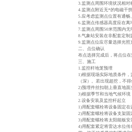
3.监测点周围环境状况相
4.监测点附近无*的电磁
5.应考虑监测点位置有通
6.监测点传感器高度应在离
7.监测点周围50米范围内
8.气象站安装在非配套定
9.监测点位应尽量选择光照
二、点位确认
布点选择完成后，将点位在
三、施工
1.监控杆地笼预埋
1)根据现场实际地质条件，监
（深）。若出现超挖，不得
2)预埋件丝扣朝上垂直地面
3)根据季节和当地气候环
2.设备安装及监控杆起立
1)用配套螺栓将设备固定
2)用配套螺栓将设备支架固
3)用配套螺栓将太阳能板
4)用配套紧定将雷达水位