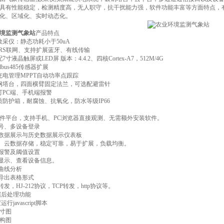
具有性能稳定，检测精度高，无人职守，抗干扰能力强，软件功能丰富等方面特点，
化、区域化、实时动态化。
境监测气象站
产品特点
数采仪：静态功耗小于50uA
PRS联网、支持扩展蓝牙、有线传输
寸液晶触屏或LED屏 版本：4.4.2、四核Cortex-A7，512M/4G
dbus485传感器扩展
充电管理MPPT自动功率点跟踪
钢塔台，四面横臂固定法兰，可选配避雷针
可PC端、手机端报警
材质防护箱，耐腐蚀、抗氧化，防水等级IP66
构软件平台，支持手机、PC浏览器直接观测、无需额外安装软件。
帐号、多设备登录
时数据展示与历史数据展示仪表板
器、云数据存储，稳定可靠，易于扩展，负载均衡。
信报警及阈值设置
图显示、查看设备信息。
据曲线分析
据导出表格形式
转发，HJ-212协议，TCP转发，http协议等。
数据后处理功能
行javascript脚本
寸图
构图