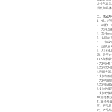
农业气象站
测更加具体
二、
农业环
1、低功耗
2、标配G
3、支持选配7
4、支持mo
5、太阳能
6、三米碳
7、超限后
8、ABS
四、云平台
1.CS架
2.支持多
3.支持实
4.云服务
5.支持短
6.支持地
7.支持数
8.支持数
9.支持数据
10.支持
11.支持外置运
五、产品尺
六、产品结