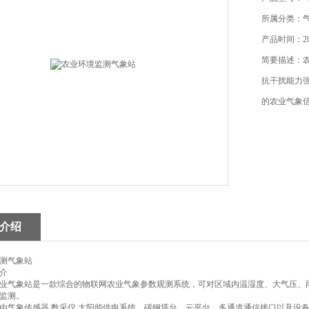
所属分类：
产品时间：202
简要描述：
抗干扰能力
的农业气象
介绍
测气象站
介
8农业气象站是一款综合的物联网农业气象参数观测系统，可对区域内温湿度、大气压
监测。
由气象传感器,数采仪,太阳能供电系统，碳钢塔台，云平台，多通道通信接口以及设