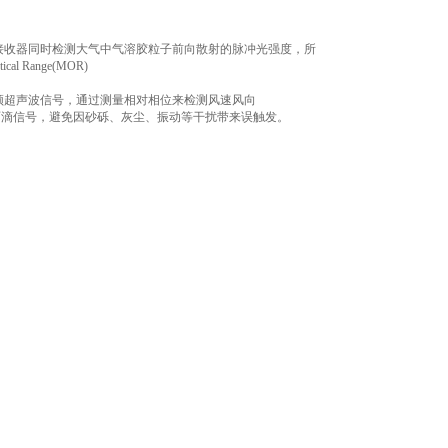
接收器同时检测大气中气溶胶粒子前向散射的脉冲光强度，所
 Range(MOR)
频超声波信号，通过测量相对相位来检测风速风向
辨雨滴信号，避免因砂砾、灰尘、振动等干扰带来误触发。