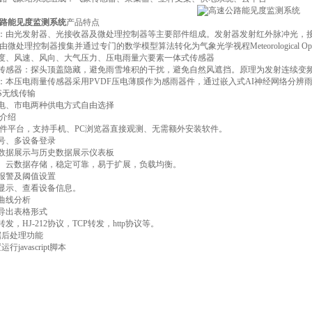
路能见度监测系统
产品特点
仪：由光发射器、光接收器及微处理控制器等主要部件组成。发射器发射红外脉冲光，
微处理控制器搜集并通过专门的数学模型算法转化为气象光学视程Meteorological Optical
湿度、风速、风向、大气压力、压电雨量六要素一体式传感器
向传感器：探头顶盖隐藏，避免雨雪堆积的干扰，避免自然风遮挡。原理为发射连续变
量：本压电雨量传感器采用PVDF压电薄膜作为感雨器件，通过嵌入式AI神经网络分
RS无线传输
供电、市电两种供电方式自由选择
介绍
构软件平台，支持手机、PC浏览器直接观测、无需额外安装软件。
帐号、多设备登录
时数据展示与历史数据展示仪表板
器、云数据存储，稳定可靠，易于扩展，负载均衡。
信报警及阈值设置
图显示、查看设备信息。
据曲线分析
据导出表格形式
转发，HJ-212协议，TCP转发，http协议等。
数据后处理功能
行javascript脚本