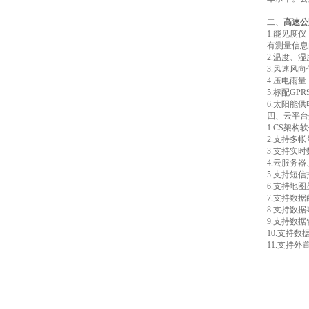
二、
高速公
1.能见度
有测量信息由
2.温度、
3.风速风
4.压电雨
5.标配GP
6.太阳能
四、云平台
1.CS架
2.支持多
3.支持实
4.云服务
5.支持短
6.支持地
7.支持数
8.支持数
9.支持数据
10.支持
11.支持外置运