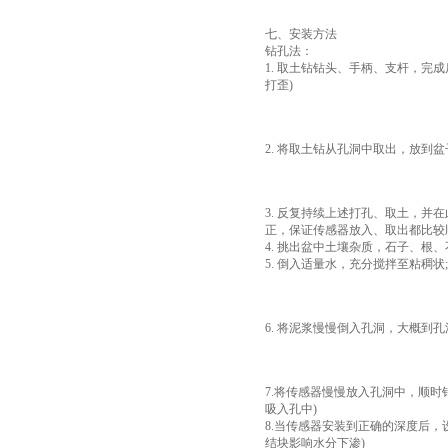
七、安装方法
钻孔法：
1. 取土钻钻头、手柄、支杆，
打歪)
2. 将取土钻从孔洞中取出，放到
3. 反复持续上述打孔、取土，并
正，保证传感器放入、取出都比较
4. 挑出盆中土壤杂质，石子、根
5. 倒入适量水，充分搅拌至粘稠状
6. 将泥浆慢慢倒入孔洞，大概到孔
7.将传感器慢慢放入孔洞中，顺
吸入孔中)
8.当传感器安装到正确的深度后，
结块影响水分下渗)