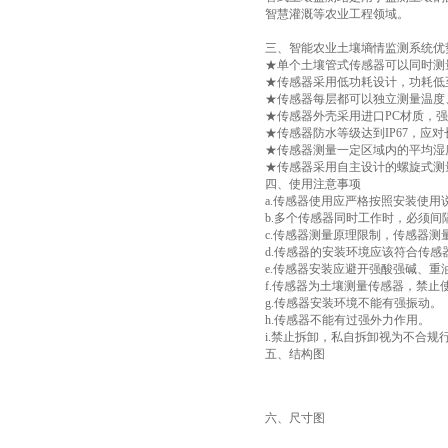
智慧灌溉等农业工程领域。
三、智能农业土壤墒情监测系统优
★单个土壤管式传感器可以同时测量
★传感器采用低功耗设计，功耗低至
★传感器每层都可以独立测量温度
★传感器外壳采用进口PC材质，
★传感器防水等级达到IP67，应
★传感器测量一定区域内的平均湿
★传感器采用自主设计的螺旋式测
四、使用注意事项
a.传感器使用应严格按照安装使用
b.多个传感器同时工作时，必须间
c.传感器测量原理限制，传感器
d.传感器的安装环境应该符合传
e.传感器安装应避开强酸强碱、重
f.传感器为土壤测量传感器，禁
g.传感器安装环境不能有强振动。
h.传感器不能有过强外力作用。
i.禁止拆卸，私自拆卸视为不合
五、结构图
六、尺寸图