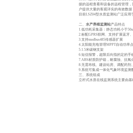
据的远程查看和设备的远程管理，
户提供大量的客观详实的有效数据
目前LSZ04型水质监测站广泛应
二、
水产养殖监测站
产品特点
1.低功耗采集器：静态功耗小于50u
2.标配GPRS联网、支持扩展蓝牙
3.支持modbus485传感器扩展
4.太阳能充电管理MPPT自动功率
5.1.5米碳钢支架
6.短信报警，超限后向指的定的手
7.ABS材质防护箱，耐腐蚀、抗氧化
8.无需布线、建设站房、调配药
9.系统可集成一体化气象环境监测
三、系统组成
立杆式水质在线监测系统主要由基