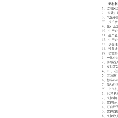
二、
新材料
1、监测风
2 、安装
3、气象参
三、技术参
9、生产企
10、生产
11、生产企业
12、生产
13、设备通
14、设备通
四、功能特
1、一体化
2、传感器
3、支持定
4、PC、
5、五防设
6、标准mo
7、低功耗设
五、上位机
1、PC单
2、支持串口
3、支持jso
4、可自设
5、支持自
6、支持数