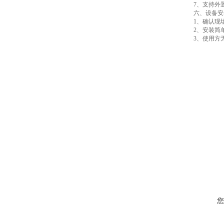
7、支持外置运
六、设备安
1、确认现
2、安装简
3、使用方
您