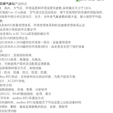
防爆气象站
产品特点
速、风向、大气压、环境温度和环境湿度等参数,采样频次不少于1次/h。
在距地面5 m~15 m高处、空气清洁且流动良好、便于安装维护的非爆炸危险场所。
数报表中统计并记录当日、当月、当年各气象参数的最大值、最小值和平均值。
数
业具有ISO质量管理体系、环境管理体系和职业健康管理体系认证
企业具有计算机软件注册证书
具有Ex ia IIC T4 Ga高等级防爆证书
企业为3A的级信用企业
过GB3836.1-2010爆炸性环境第一部分：设备通用需求
过GB3836.4-2010爆炸性环境第4部分：由本质安全型“i''保护设备
点
结构设计，安装拆卸简单;
外壳ASA材质，耐腐蚀，抗氧化;
制，可根据用户需求灵活配置监测要素;
液晶屏幕两种显示方式，有线传输
计：防水、防爆、防尘、防震、防腐;
dbus-RTU协议，支持多种后台协议对接，为客户提供方便;
计，AC220V供电;
软件介绍
机版数据接收、存储、查看、分析软件
RS232、RS485数据接收、处理、展示
n字符串、modbus-RTU等通信方式
置存储时间，modbus-RTU采集模式下可自设置上位机采集时间
助增加、删除、修改监测参数的协议、名称、图标等
据后处理功能