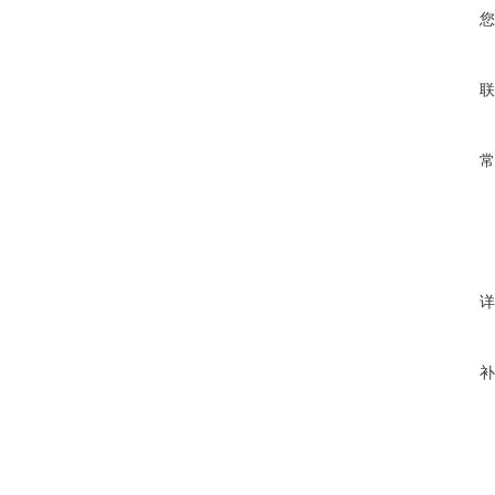
您
联
常
详
补