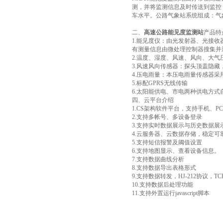
测，并将监测信息及时传送到监控
车水平。公路气象站系统组成：气
二、
高速公路能见度监测站
产品特
1.能见度仪：由光发射器、光接
有测量信息由微处理控制器搜集并通过专门的
2.温度、湿度、风速、风向、大
3.风速风向传感器：探头顶盖隐
4.压电雨量：本压电雨量传感器采
5.标配GPRS无线传输
6.太阳能供电、市电两种供电方式
四、云平台介绍
1.CS架构软件平台，支持手机、
2.支持多帐号、多设备登录
3.支持实时数据展示与历史数据展
4.云服务器、云数据存储，稳定
5.支持短信报警及阈值设置
6.支持地图显示、查看设备信息。
7.支持数据曲线分析
8.支持数据导出表格形式
9.支持数据转发，HJ-212协议，TC
10.支持数据后处理功能
11.支持外置运行javascript脚本