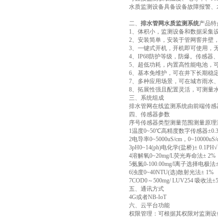
水质监测设备具备设备故障报警、
二、
排水管网水质监测系统
产品特
1、体积小，监测设备和数据采集设
2、安装简单，安装于管网窨井壁，
3、一键式开机，开机即可使用，无
4、IP68防护等级，防爆。传感
5、超低功耗，内置高性能电池，可
6、基本免维护，可在井下长期稳定
7、多种应用场景，可在城市雨水、
8、拓展性强且配置灵活，可测量
三、系统组成
排水管网在线监测系统由前端传感
四、传感器参数
序号传感器类型测量范围测量原理
1温度0~50℃高精度数字传感器±0.
2电导率0~5000uS/cm，0~10000u
3pH0~14(ph)电化学(盐桥)± 0.1PH√
4溶解氧0~20mg/L荧光寿命法± 2%
5氨氮0-100.00mg/l离子选择电极法±
6浊度0~40NTU(选)散射光法± 1%
7COD0～500mg/ LUV254 吸收法±
五、通讯方式
4G或者NB-IoT
六、云平台功能
权限管理：可根据其权限对监测设