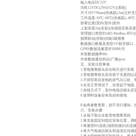
输入电压DC12V
功耗12VDC(2W@12V)(系统)
尺寸105*78mm(传感器);3m(立杆支
工作温度-10℃~60℃(传感器);-40℃
部署位置(室内/室外)室外
上架高度2m(支架)(传感器安装高度1
管理接口类型RS485-Modbus-RTU(传感
报警联动(控制)功能3级预警
数据接口数量及类型3个航空插口，1.电源，2
GPRS数据流量需求100M/月
外发数据频率60s
外发数据通信协议(广播)json
五、安装注意事项
1.雷电预警探头应在晴天进行安装
2.雷电预警探头应安装于无遮挡以
3.不得安装在发电机排气出口处、
4.在非正常情况下，在突起于地
5.有线方式下，室外电场仪探头至
6.使用时设备应有良好的接地
8.如有参数更新，恕不另行通知
六、安装步骤
1.从箱子取出全套雷电预警系统
2.将支架固定到指定安装位置，用
3.将避雷针(选装)顶部的接闪
4.将大气电场仪探头和温湿压传