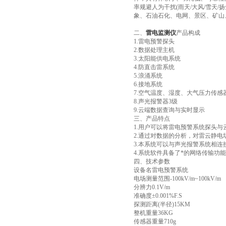
率规避人为干扰(雨天/大风/雪天
象、石油石化、电网、景区、矿山
二、
雷电监测仪
产品构成
1.雷电预警探头
2.数据处理主机
3.太阳能供电系统
4.防直击雷系统
5.浪涌系统
6.接地系统
7.空气温度、湿度、大气压力传感
8.声光报警器3级
9.云端数据查询与实时显示
三、产品特点
1.用户可以将雷电预警系统探头
2.通过对数据的分析，对雷云静
3.本系统可以与声光报警系统相连
4.系统软件具备了*的网络传输功
四、技术参数
设备名雷电预警系统
电场测量范围-100kV/m~100kV/m
分辨力0.1V/m
准确度±0.001%F.S
探测距离(半径)15KM
整机重量36KG
传感器重量710g