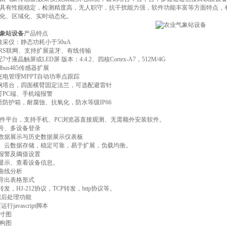
具有性能稳定，检测精度高，无人职守，抗干扰能力强，软件功能丰富等方面特点，
化、区域化、实时动态化。
象站设备
产品特点
数采仪：静态功耗小于50uA
PRS联网、支持扩展蓝牙、有线传输
寸液晶触屏或LED屏 版本：4.4.2、四核Cortex-A7，512M/4G
dbus485传感器扩展
充电管理MPPT自动功率点跟踪
钢塔台，四面横臂固定法兰，可选配避雷针
可PC端、手机端报警
材质防护箱，耐腐蚀、抗氧化，防水等级IP66
构软件平台，支持手机、PC浏览器直接观测、无需额外安装软件。
帐号、多设备登录
时数据展示与历史数据展示仪表板
器、云数据存储，稳定可靠，易于扩展，负载均衡。
信报警及阈值设置
图显示、查看设备信息。
据曲线分析
据导出表格形式
转发，HJ-212协议，TCP转发，http协议等。
数据后处理功能
行javascript脚本
寸图
构图