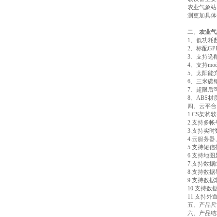
农业气象站
测更加具体
二、
农业气
1、低功耗
2、标配G
3、支持选配7
4、支持mo
5、太阳能
6、三米碳
7、超限后
8、ABS
四、云平台
1.CS架
2.支持多
3.支持实
4.云服务
5.支持短
6.支持地
7.支持数
8.支持数
9.支持数据
10.支持
11.支持外置运
五、产品尺
六、产品结