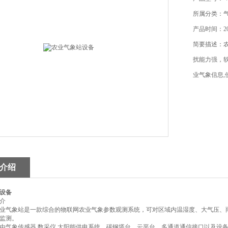
所属分类：
产品时间：202
简要描述：
扰能力强，
业气象信息
介绍
设备
介
8农业气象站是一款综合的物联网农业气象参数观测系统，可对区域内温湿度、大气压
监测。
由气象传感器,数采仪,太阳能供电系统，碳钢塔台，云平台，多通道通信接口以及设