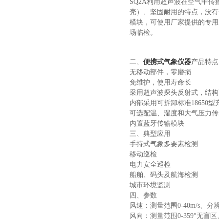
SQ2A利用超声波在空气中
壳）、坚固耐用的特点，没有
模块，可使用厂家提供的专用
场临检。
二、
便携式气象仪器
产品特点
无移动部件，零磨损
免维护，使用寿命长
采用超声波探头反射式，结构
内部采用可拆卸标准18650
可选配温、湿度和大气压力传
内置蓝牙传输模块
三、典型应用
手持式气象多要素检测
移动巡检
电力安全巡检
船舶、码头及航海检测
城市环境监测
四、参数
风速：测量范围0-40m/s、分辨
风向：测量范围0-359°无盲区