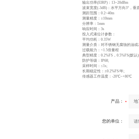
输出功率(EIRP)：13~20dBm
波束宽度(-3dB)：水平方向3°，垂
测距范围：0.2~40m
测量精度：±10mm
分辨率：1mm
响应时间：3s
投入式液位计参数：
平均功耗：0.35W
测量介质：对不锈钢无腐蚀的油或水(
过载能力：<1.5倍量程
典型精度：0.2%FS，0.5%FS(默认)
防护等级：IP68;
采样时间：≤1s;
长期稳定性：±0.2%FS/年;
传感器工作温度：-20℃~+80℃
产品：
您的单位：