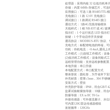
处理器：采用内核 32 位低功耗单
存储：内置 64Mb 存储芯片，可连续
应用接口：可选 1 路 RS485/TTL
充电接口：1 路 12.6V 充电接口
调试接口：1 路调试 RS485 接口
通信方式： 1路4G无线传输模块
天线样式：1 根 NB-IOT 或 4G
指示灯：1 个运行状态 LED 指示灯
按键：1 个手动启停开关按键
通讯协议：MODBUS-RTU 协议、SL 6
充电方式：标配锂电池的终端，可
功耗：待机电流：<0.4mA,通讯
工作模式：(1)连续工作模式：设备
(2)低功耗工作模式：设备间歇式工作
远程管理功能：支持远程参数配置
本地升级：串口升级
本地配置方式：串口配置方式
整体形状：圆柱形，为节省井下安
外壳材质：壁厚≥5mm，304 不锈钢(
安装方式：壁挂
外壳防护等级：IP68，符合GB/T 42
盐雾试验耐腐蚀等级：10级，符合GB/T 
防爆等级：EX ia IIC T6 Ga
外接传感器：可外接流量计、水位
可内置120G雷达传感器模组
发射频率：120GHz