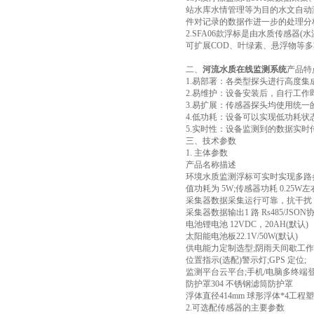
站水库水情管理等为目的水文自动
件对记录的数据作进一步的处理分
2.SFA06款浮标是由水质传感
可扩展COD、叶绿素、悬浮物等多
二、
河流水质在线监测系统
产品特
1.易部署：各类型探头进行高度集
2.易维护：设备安装后，自行工
3.易扩展：传感器探头均使用统一
4.低功耗：设备可以实现低功耗状
5.实时性：设备监测到的数据实
三、技术参数
1. 主体参数
产品名称描述
环境水质监测浮标可实时实现多路
值功耗为 5W;传感器功耗 0.25W左
采集器数据采集运行可靠，抗干扰，可集
采集器数据输出1 路 Rs485/JSO
电池锂电池 12VDC，20AH(默认)
太阳能电池板22.1V/50W(默认)
供电能力定制选型;阴雨天间歇工作
位置指示(选配)警示灯;GPS 定位;
监测平台云平台;手机/电脑多终端
防护罩304 不锈钢滤筒防护罩
浮体直径414mm 球形浮体*4工程
2.可选配传感器的主要参数