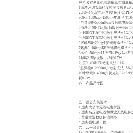
序号名称测量范围测量原理测量精
1温度0~50℃高精度数字传感器±0.
2pH0~14(ph)电化学(盐桥)± 0.1PH
3ORP-1500mv~1500mv电化学(盐桥)
4电导率0~5000uS/cm接触式电极法±
5浊度0~40NTU(低浊)散射光法± 
0~1000NTU(中浊)散射光法± 1
0~3000NTU(高浊)散射光法± 1%
6溶解氧0~20mg/L荧光寿命法± 2%
7氨氮0~100mg/l离子选择电极法±1
8cod0~500mg/ LUV25
时间及清洁次数，功耗0.7W
浊度0~400NTU散射光法± 1%
9悬浮物0~2000mg/L散射光法±5
10叶绿素0~400ug/L荧光法
耗0.7W
四、产品尺寸图
五、设备安装要求
1.远离大功率无线电发射源
2.远离高压输电线和微波无线电传
3.尽量靠近数据传输网络
4.远离强电磁干扰
六、云平台介绍
1.CS架构软件平台，支持手机、