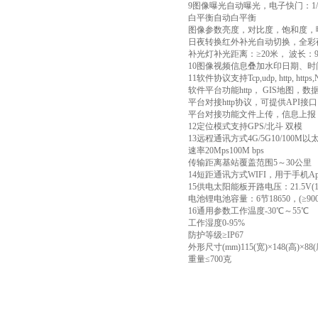
9图像曝光自动曝光，电子快门：1/5
白平衡自动白平衡
图像参数亮度，对比度，饱和度，
日夜转换红外补光自动切换，全彩
补光灯补光距离：≥20米， 波长：94
10图像视频信息叠加水印日期、
11软件协议支持Tcp,udp, http, https,NT
软件平台功能http， GIS地图，
平台对接http协议，可提供API接
平台对接功能文件上传，信息上报
12定位模式支持GPS/北斗 双模
13远程通讯方式4G/5G10/100
速率20Mps100M bps
传输距离基站覆盖范围5～30公里
14短距通讯方式WIFI，用于手机A
15供电太阳能板开路电压：21.5V(1
电池锂电池容量：6节18650，(≥900
16通用参数工作温度-30℃～55℃
工作湿度0-95%
防护等级≥IP67
外形尺寸(mm)115(宽)×148(高)×88(
重量≤700克