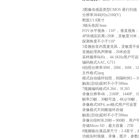
2图像传感器类型CMOS 逐行扫描
分辨率3840(H)x2160(V)
靶面1/1.8英寸
3镜头焦距3mm
FOV水平视角：110°， 垂直视角：7
4PIR感应距离≥20米，灵敏度10米
探测角度不小于110°
5音频拾音内置麦克风，灵敏度不低于
音频处理风声降噪，20米拾音
采样频率8kHz‌， 44.1KHz用户可
编码格式AAC, G711
6拍照分辨率30M，20M，16M，1
文件格式Jpeg
模式自动循环拍照，间隔时间1～1
触发(启动)延时不小于500ms
7视频编码格式H.264， H.265
录像分辨率4K，2160P、1440P、108
帧率25帧，30帧可选，4K@30帧，1
录像格式MP4, avi格式用户可设置
录像模式不间断循环存储
触发(启动)延时不小于500ms
录像分段时长20秒～900秒，用户
存储Micro SD，最大容量：2TB
8视频输出液晶屏尺寸：2.4英寸，分辨
功能实时视频，录像，图片，参数