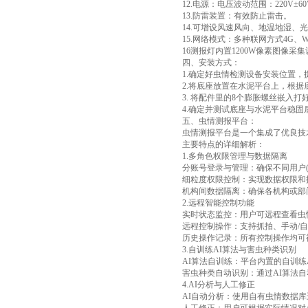
12.电源：电压波动范围：220V±
13.防雷装置：有效防止雷击。
14.可增设风速风向、地温地湿、
15.网络模式：多种联网方式4G、
16测报灯内置1200W像素图像
四、安装方式：
1.确定好虫情检测设备安装位置
2.将底座放置在水泥平台上，根
3. 将配件里的8个膨胀螺丝嵌入
4.确定并测试底座与水泥平台稳
五、虫情测报平台：
虫情测报平台是一个集成了优良技
主要特点的详细解析：
1.多角色权限管理与数据隔离
分账号登录与管理：确保不同用户
细粒度权限控制：实现数据权限和
机构间数据隔离：确保各机构或部
2.远程智能控制功能
实时状态监控：用户可远程查看虫
远程控制操作：支持抓拍、手动/
历史操作记录：所有控制操作均可
3.自训练AI算法与害虫种类识别
AI算法自训练：平台内置的自训
害虫种类自动识别：通过AI算法
4.AI分析与人工修正
AI自动分析：使用自有虫情数据库