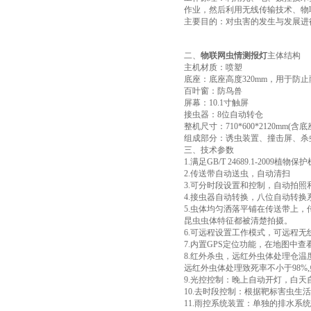
作业，然后利用无线传输技术、物
主要目的：对虫害的发生与发展进
二、
物联网虫情测报灯
主体结构
主机材质：喷塑
底座：底座高度320mm，用于防
百叶窗：防鸟兽
屏幕：10.1寸触屏
接虫器：8位自动转仓
整机尺寸：710*600*2120mm(含底
组成部分：诱虫装置、撞击屏、杀
三、技术参数
1.满足GB/T 24689.1-20
2.传送带自动送虫，自动清扫
3.可分时段设置和控制，自动拍照
4.接虫器自动转换，八位自动转换
5.虫体均匀洒落平铺在传送带上
昆虫虫体特征都被清楚拍摄。
6.可远程设置工作模式，可远程
7.内置GPS定位功能，在地图中
8.红外杀虫，远红外虫体处理仓温
远红外虫体处理致死率不小于98%,
9.光控控制：晚上自动开灯，白天
10.去时段控制：根据靶标害虫生
11.雨控系统装置：单独的排水