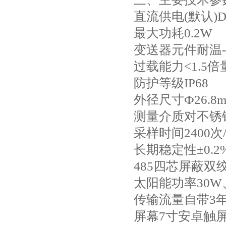
直流供电(默认)DC
最大功耗0.2W
变送器元件耐温-4
过载能力<1.5倍
防护等级IP68
外径尺寸Ф26.8
测量介质对不锈钢
采样时间2400次/
长期稳定性±0.2%
485四芯屏蔽双绞
太阳能功率30W、
传输流量自带3
屏幕7寸安卓触屏