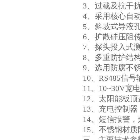
3、过载及抗干扰
4、采用核心自
5、斜坡式导液
6、扩散硅压阻传
7、探头投入式
8、多重防护结
9、选用防腐不
10、RS485信
11、10~30V
12、太阳能板
13、充电控制器
14、短信报警
15、不锈钢材质
三、主要技术参