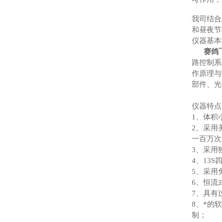
我司结合
和昼夜节
仪器基本
赛鸽
路控制系
作原理与
部件、光
仪器特点
1、体积
2、采用
一百万次
3、采用
4、13
5、采用
6、恒流
7、具有
8、*的
制；