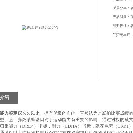
所属分类：
产品时间：202
简要描述：
节荧光本底
介绍
能力鉴定仪
长久以来，拥有优良的血统一直被认为是影响比赛成绩
型。鉴于赛鸽某些基因对于运动能力有重要的影响，通过对权的威
归巢能力（DRD4）指标，耐力（LDHA）指标，隐花色素（CRY
通过对以上指标的检测从而在鸽友选择赛鸽和种鸽的过程中给出更