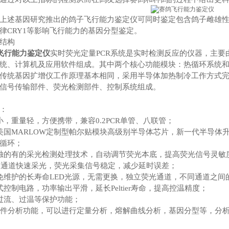
上述基因研究推出的鸽子飞行能力鉴定仪可同时鉴定包含鸽子雌雄性别
律CRY1等影响飞行能力的基因分型鉴定。
结构
飞行能力鉴定仪
实时荧光定量PCR系统是实时检测反应的仪器，主
统、计算机及应用软件组成。其中两个核心功能模块：热循环系统
传统基因扩增仪工作原理基本相同，采用半导体加热制冷工作方式
信号传输部件、荧光检测部件、控制系统组成。
：
小，重量轻，方便携带，兼容0.2PCR单管、八联管；
美国MARLOW定制型帕尔贴模块高级别半导体芯片，新一代半导体
循环；
独的有的采光检测处理技术，自动调节荧光本底，提高荧光信号灵敏
S四通道快速采光，荧光采集信号稳定，减少延时误差；
免维护的长寿命LED光源，无需更换，独立荧光通道，不同通道之间
式控制电路，功率输出平滑，延长Peltier寿命，提高控温精度；
过流、过温等保护功能；
软件分析功能，可以进行定量分析，熔解曲线分析，基因分型等，分