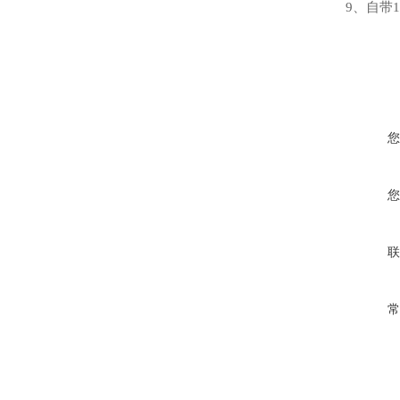
9、自带
您
您
联
常