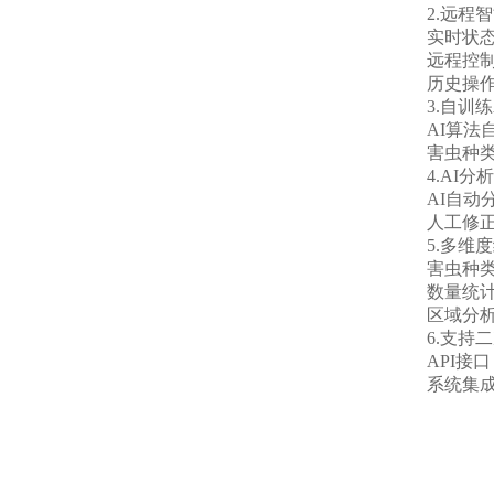
2.远程
实时状
远程控
历史操
3.自训
AI算
害虫种
4.AI
AI自动
人工修
5.多维
害虫种
数量统
区域分
6.支持
API接
系统集