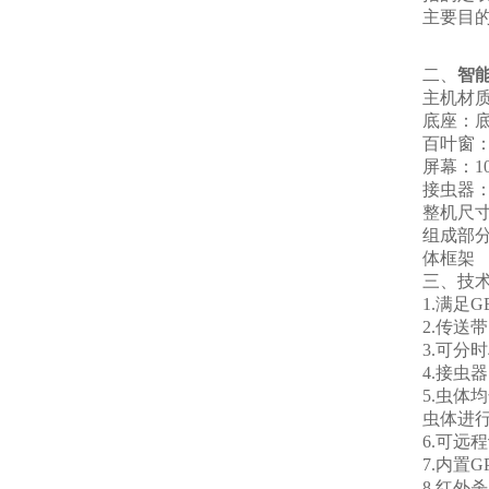
主要目
二、
智
主机材
底座：底
百叶窗
屏幕：1
接虫器：
整机尺寸：
组成部
体框架
三、技
1.满足
2.传送
3.可分
4.接虫
5.虫
虫体进
6.可
7.内置
8.红外