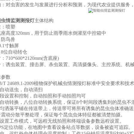
的：对虫害的发生与发展进行分析和预测，为现代农业提供服务
能虫情监测测报灯
主体结构
质：喷塑
座高度320mm，用于防止雨季雨水倒灌至中控箱中
：防鸟兽
0.1寸触屏
8位自动转仓
710*600*2120mm(含底座)
分：诱虫装置、撞击屏、杀虫装置、高清摄像头、主控系统、机
术参数
GB/T 24689.1-2009植物保护机械虫情测报灯标准中安全要求和技
带自动送虫，自动清扫
时段设置和控制，自动拍照和手动拍照均可
器自动转换，八位自动转换系统，保证8个时间段诱集到的昆虫不
体均匀洒落平铺在传送带上，传送带可将所有诱集的昆虫虫体准确
行震动分散平整处理，保证每个昆虫虫体特征都被清楚拍摄。
远程设置工作模式，可远程无线拍照和终端设备参数远程设置。
GPS定位功能，在地图中查看设备站点等数据，设备被盗可追踪。
杀虫，远红外虫体处理仓温度控制：工作15分钟后温度到达90±5