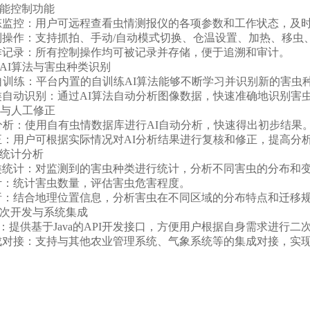
智能控制功能
态监控：用户可远程查看虫情测报仪的各项参数和工作状态，及
制操作：支持抓拍、手动/自动模式切换、仓温设置、加热、移虫
作记录：所有控制操作均可被记录并存储，便于追溯和审计。
练AI算法与害虫种类识别
法自训练：平台内置的自训练AI算法能够不断学习并识别新的害虫
类自动识别：通过AI算法自动分析图像数据，快速准确地识别害
分析与人工修正
分析：使用自有虫情数据库进行AI自动分析，快速得出初步结果
正：用户可根据实际情况对AI分析结果进行复核和修正，提高分
度统计分析
类统计：对监测到的害虫种类进行统计，分析不同害虫的分布和
计：统计害虫数量，评估害虫危害程度。
析：结合地理位置信息，分析害虫在不同区域的分布特点和迁移
二次开发与系统集成
口：提供基于Java的API开发接口，方便用户根据自身需求进行
成对接：支持与其他农业管理系统、气象系统等的集成对接，实