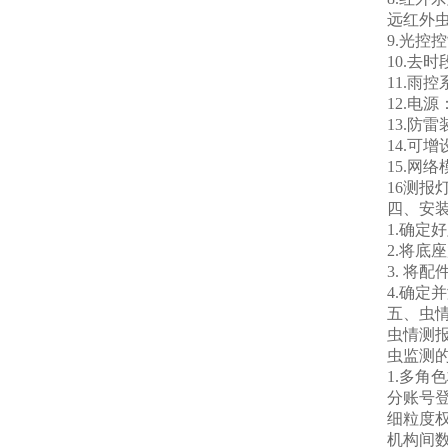
远红外虫
9.光控
10.去
11.
12.电
13.防
14.可
15.网
16测报
四、安
1.确
2.将
3. 将
4.确
五、虫
虫情测
虫监测
1.多角
分账号
细粒度
机构间