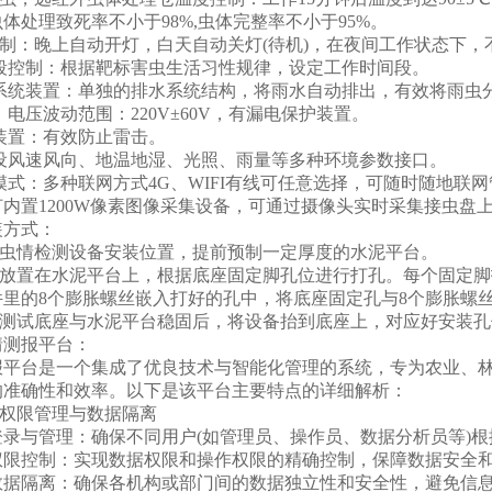
体处理致死率不小于98%,虫体完整率不小于95%。
控制：晚上自动开灯，白天自动关灯(待机)，在夜间工作状态下
时段控制：根据靶标害虫生活习性规律，设定工作时间段。
雨控系统装置：单独的排水系统结构，将雨水自动排出，有效将雨虫
源：电压波动范围：220V±60V，有漏电保护装置。
雷装置：有效防止雷击。
增设风速风向、地温地湿、光照、雨量等多种环境参数接口。
络模式：多种联网方式4G、WIFI有线可任意选择，可随时随地联
灯内置1200W像素图像采集设备，可通过摄像头实时采集接虫盘
装方式：
定好虫情检测设备安装位置，提前预制一定厚度的水泥平台。
底座放置在水泥平台上，根据底座固定脚孔位进行打孔。每个固定
配件里的8个膨胀螺丝嵌入打好的孔中，将底座固定孔与8个膨胀
定并测试底座与水泥平台稳固后，将设备抬到底座上，对应好安装
情测报平台：
报平台是一个集成了优良技术与智能化管理的系统，专为农业、
的准确性和效率。以下是该平台主要特点的详细解析：
色权限管理与数据隔离
登录与管理：确保不同用户(如管理员、操作员、数据分析员等)
权限控制：实现数据权限和操作权限的精确控制，保障数据安全
数据隔离：确保各机构或部门间的数据独立性和安全性，避免信