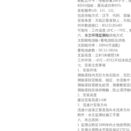
标配北斗卡：传输容量260字节，
RDSS指标：通讯成功率95%
发射频率Lf0、Lf1、Lf2。
信息传输方式：汉字、代码、混编
安装角度：天线正垂直朝上，天线
对外数据接口：RS232,RS485
可靠性：工作温度-20℃～+70℃，贮
六、
水文环境监测站
供电方式
太阳能电池板+蓄电池组合供电
太阳能功率：100W(可选配)
蓄电池参数：DC12-100Ah
支架高度：立杆3米横臂3米
工作环境：-45℃～85℃(不结冰状态
七、安装注意事项
1、安装环境
测验渠段内无巨大块石阻水，无巨
测验渠段宜顺直、稳定、水流集中
测验渠段需硬化处理，测量断面宜
测验渠段应保持顺畅，防止漂浮物
2、安装高度
建议安装高度3-6米
3、流速计安装方向
流速计波束正垂直迎向水流来方向
附件：水文监测站施工手册
八、布点原则：
1. 监测点附近1000米内土地使用
2. 监测点周围水平面应保证270