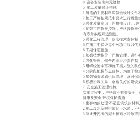
8. 设备安装南向无遮挡
5. 施工质量保证措施
1.所需的主要材料应符合设计文
2.施工严格按规范中要求进行质
3.强化质量意识，严格按设计、
4.加强工序质量控制，严格按质
有序并实现可追溯性。
5.强化工程管理，落实技术责任
6.在施工中保证每个分项工程以
6.工期保证措施
1.加强技术指导，严格管理，进行
2.强化管理、健全内部经济责任
3.组织经验丰富和施工能力强的
4.分阶段把握节点目标。为便于
5.加强物资采购供应管理，及时
6.积极协调关系，创造良好的建
7. 安全施工管理措施
实施过程中，严格遵守有关安全、
健康及安全;环境保护措施
1.废弃物的处理:不适宜填筑的材
2.施工废水及时排放到下水道，
3.防止开挖出的泥土被雨水冲散