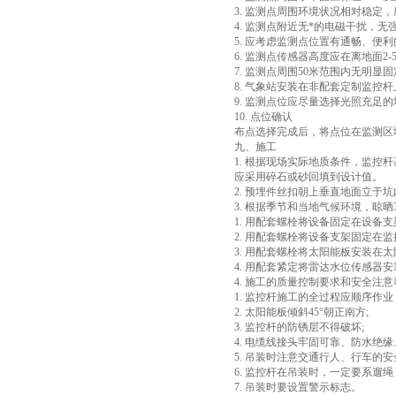
3. 监测点周围环境状况相对稳定
4. 监测点附近无*的电磁干扰，
5. 应考虑监测点位置有通畅、便
6. 监测点传感器高度应在离地面2-
7. 监测点周围50米范围内无明显固
8. 气象站安装在非配套定制监控
9. 监测点位应尽量选择光照充足的
10. 点位确认
布点选择完成后，将点位在监测区
九、施工
1. 根据现场实际地质条件，监控杆基
应采用碎石或砂回填到设计值。
2. 预埋件丝扣朝上垂直地面立于坑
3. 根据季节和当地气候环境，晾
1. 用配套螺栓将设备固定在设备
2. 用配套螺栓将设备支架固定在监
3. 用配套螺栓将太阳能板安装在太
4. 用配套紧定将雷达水位传感器
4. 施工的质量控制要求和安全注意
1. 监控杆施工的全过程应顺序作
2. 太阳能板倾斜45°朝正南方;
3. 监控杆的防锈层不得破坏;
4. 电缆线接头牢固可靠、防水绝缘
5. 吊装时注意交通行人、行车的安
6. 监控杆在吊装时，一定要系遛
7. 吊装时要设置警示标志。