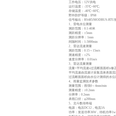
工作电压：12V供电
运行温度：-35℃~60℃;
存储温度：-40℃~60℃;
野外防护等级：IP68
信号输出：RS485/MODBUS-RTU
1、雷电水位测量
测距范围：0.1-40米
测距精度：±5mm
测距分辨率：1mm
间隔时间：1-5000min
2、雷达流速测量
测距范围：0.15～15m/s
测速精度：±2%
速度分辨率：0.01m/s
3、雷达流量测量
流量=平均流速x过流断面面积x修
平均流速由流速计采集流体表面流
过流断面面积由水位计测得的水位
4、雨量监测技术参数
测量范围：雨强0～4mm/min
测量精度：±0.2mm
分辨率：0.2mm
承雨口径：φ200mm
5、北斗数传终端
电源：电压DC12，电流3A
功率：发送功率36W，待机功率1w