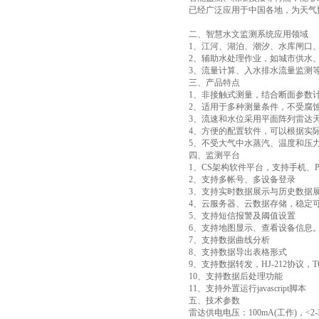
已经广泛应用于中国各地，为天气
二、智慧水文监测系统应用领域
1、江河、湖泊、潮汐、水库闸口
2、辅助水处理作业，如城市供水
3、流量计算、入水排水流量监测
三、产品特点
1、非接触式测量，结合断面参数
2、适用于多种测量条件，不受腐
3、流速和水位采用平面阵列雷达
4、方便的配置软件，可以根据实
5、不受大气中水蒸汽、温度和压
四、监测平台
1、CS架构软件平台，支持手机、
2、支持多帐号、多设备登录
3、支持实时数据展示与历史数据
4、云服务器、云数据存储，稳定
5、支持短信报警及阈值设置
6、支持地图显示、查看设备信息
7、支持数据曲线分析
8、支持数据导出表格形式
9、支持数据转发，HJ-212协议，T
10、支持数据后处理功能
11、支持外置运行javascript脚本
五、技术参数
雷达供电电压：100mA(工作)，<2-3