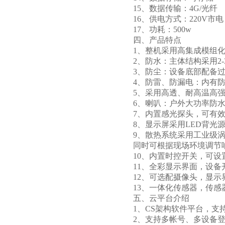
15、数据传输：4G/光纤
16、供电方式：220V市电
17、功耗：500w
四、产品特点
1、整机采用高集成模组
2、防水：主体结构采用2
3、防尘：设备底部配备
4、防雷、防漏电：内有
5、采用高透、耐高温高
6、喇叭：户外大功率防
7、内置感光探头，可有
8、显示屏采用LED背光
9、散热系统采用工业级
同时可根据现场环境调节
10、内置时控开关，可
11、全彩显示界面，设备
12、可选配摄像头，显
13、一体化传感器，传
五、云平台介绍
1、CS架构软件平台，支
2、支持多帐号、多设备