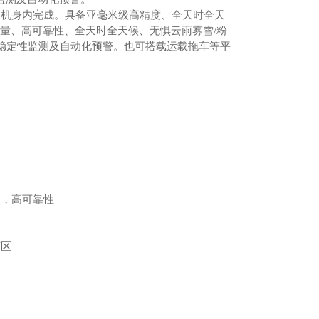
于机身内完成。具备亚毫米级高精度、全天时全天
细测量、高可靠性、全天时全天候、无惧云雨雾雪/粉
塌稳定性监测及自动化预警。也可搭载运载拖车等平
响，高可靠性
盲区