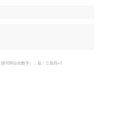
填写阿拉伯数字），如：三加四=7