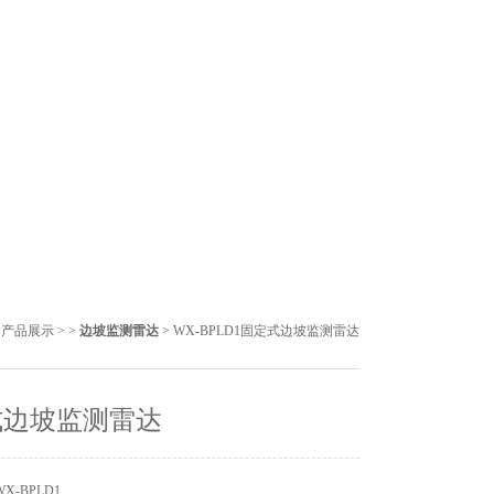
>
产品展示
> >
边坡监测雷达
> WX-BPLD1固定式边坡监测雷达
式边坡监测雷达
X-BPLD1