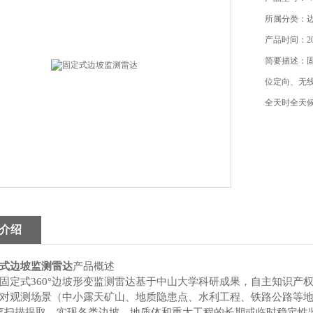
所属分类：
产品时间：202
简要描述：
位定向、无
全天时全天
介绍
式边坡监测雷达
产品概述
固定式360°边坡形变监测雷达基于中山大学科研成果，自主知识产
对观测场景（中小露天矿山、地质隐患点、水利工程、铁路公路等地
距离扫描提取，实现各类边坡、地质体和重大工程的长期或临时稳定性