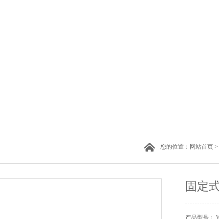
您的位置：
网站首页
固定
产品型号： W