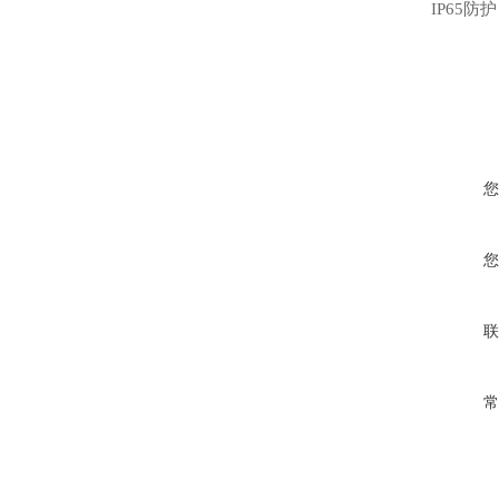
IP65防
您
您
联
常