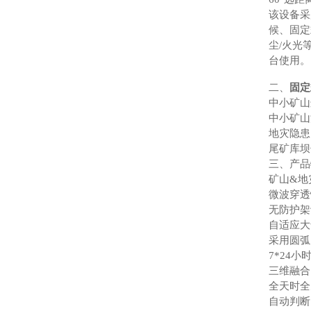
该设备采
候、固定
尘/火光
台使用。
二、
固定
中小矿山
中小矿山
地灾隐患
尾矿库坝
三、产品
矿山&地
微波穿透
无防护架
自适应大
采用圆弧
7*24
三维融合
全天时全
自动判断