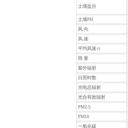
土壤盐分
土壤PH
风 向
风 速
平均风速☆
雨 量
紫外辐射
日照时数
光电总辐射
光合有效辐射
PM2.5
PM10
一氧化碳