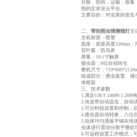
分散，拍照，运输，收集
指的定农业云平台。
主要目的：对虫害的发生
二、
带拍照虫情测报灯
主
主机材质：喷塑
底座：底座高度320mm
百叶窗：防鸟兽
屏幕：10.1寸触屏
接虫器：8位自动转仓
整机尺寸：710*600*2120
组成部分：诱虫装置、撞
体框架
三、技术参数
1.满足GB/T 24689
2.传送带自动送虫，自动
3.可分时段设置和控制，
4.接虫器自动转换，八位
5.虫体均匀洒落平铺在
虫体进行震动分散平整处
6.可远程设置工作模式