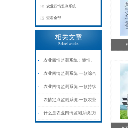
农业四情监测系统
查看全部
相关文章
Related articles
农业四情监测系统：墒情、
苗情、虫情、灾情一体化智
农业四情监测系统-一款综合
慧管理平台
解决的大田作物四情监测系
农业四情监测系统-一款持续
统2025全+境+派+送
发展的大田四情监测调度系
农情定点监测系统-一款农业
统2025全+境+派+送
生产系统的农业四情监测系
什么是农业四情监测系统(万
统2024全+境+派+送
象环境)为您科普*农业四情