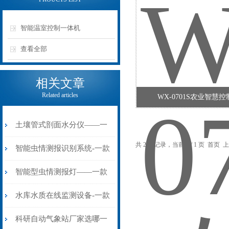
智能温室控制一体机
查看全部
相关文章
Related articles
WX-0701S农业智慧
土壤管式剖面水分仪——一
共 2 条记录，当前 1 / 1 页 首
款咋看都好的土壤墒情监测
智能虫情测报识别系统-一款
预警系统
掌握田间害虫的害虫性诱测
智能型虫情测报灯——一款
报系统2024全+境+派+送
大有裨益的草地贪夜蛾测报
水库水质在线监测设备-一款
灯2023快速发货
智能处理的在线水质监测设
科研自动气象站厂家选哪一