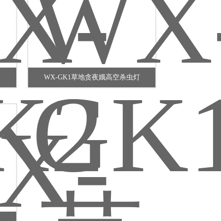
WX-GK1草地贪夜娥高空杀虫灯