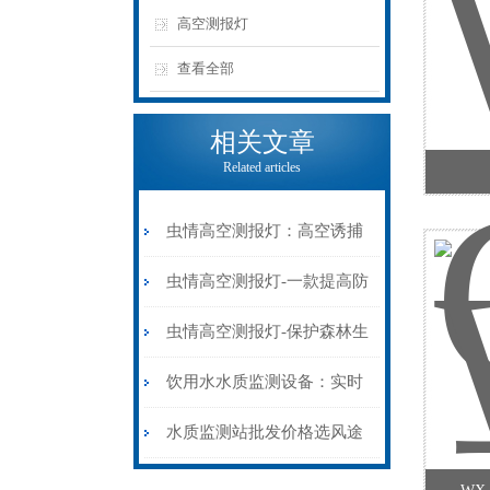
高空测报灯
查看全部
相关文章
Related articles
虫情高空测报灯：高空诱捕
监测，防控迁飞虫害
虫情高空测报灯-一款提高防
治的智能虫情监控系统2025
虫情高空测报灯-保护森林生
全+境+派+送
态的可视化虫情测报灯
饮用水水质监测设备：实时
2025（万象推荐）
显曲线，末梢水质有保障
水质监测站批发价格选风途
常规水质监测站就对了