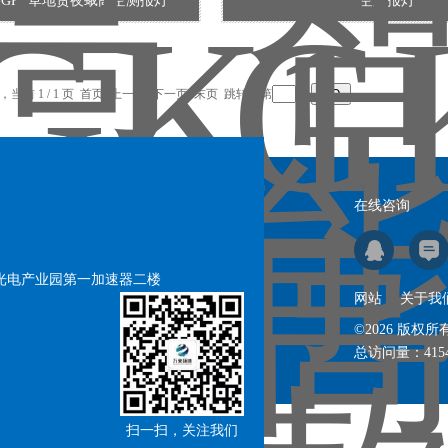
-GK1草地贪夜蛾高空测报灯
WX-GK1高空测报灯
录，当前 1 / 1 页 首页 上一页 下一页 末页 跳转到第
页
在线咨询
号光电产业园第一加速器二楼
网站
关于我
©2026 版
总访问量：
415
扫一扫，关注我们