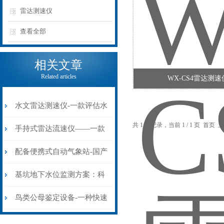
雷达测速仪
查看全部
相关文章
Related articles
WX-CS4雷达测速
水文雷达测速仪-一款评估水
共 1 条记录，当前 1 / 1 页 首
流的便携式电波流速仪2024
手持式雷达流速仪——一款
全+境+派+送
适用范围广的水文雷达测速
配备便携式自动气象站-国产
仪2024万象环境
便携式气象站 #2024万象推
基坑地下水位监测方案：科
送/全+国+送
学部署监测，保障基坑施工
鸟类公母鉴定设备-一种快速
安全
鉴定鸟类公母的设备#2022