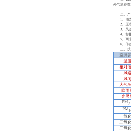
外气象参数
二、产
1、顶盖
2、原理
3、风速
4、标配G
5、两米
6、传感器
三、技
监测
温
相对
风
风
大气
降雨
光照
PM
2
PM
1
一氧
二氧
二氧