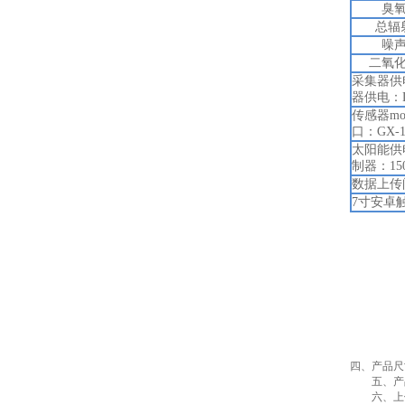
臭
总
辐
噪
二氧
采集器供电
器供电：D
传感器mo
口：GX-
太阳能供电
制器：1
数据上传间
7寸安卓触
四、产品尺
五、产
六、上位