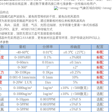
24小时连续在线监测，通过数字量通讯接口将七项参数一次性输出给用户。
品特点
隐藏式超声波探头，避免雨雪堆积的干扰，避免自然风遮挡
为发射连续变频超声波信号，通过测量相对相位来检测风速风向
、风向、温度、湿度、气压、光照/总辐射、光学雨量七要素一体式传感器
PRS、蓝牙、485转USB三种传输方式
碳钢支架，顶部无需法兰盘可直接套接传感器
外壳采用进口ASA材质，更有效对抗盐雾等环境，防护等级达到IP65以上
术参数
参数
量程
分辨率
准确度
配置
度
标
配
-40-60℃
0.01℃
±0.3℃（25℃）
湿度
0-100%RH
0.1%
±3%RH
标
配
速
0-60m/s
0.01m/s
±0.1m/s
标
配
向
0-360°
1°
±2°
标
配
压力
30-110Kpa
0.1Kpa
±0.25%
标
配
量
0.001-0.1mm/min
0.1mm
10%
标
配
度
0-20W LUX
1lux
5%
标
配
0-1000ug/m³
1ug/m³
±10%（<500微克）
选配
.5
0-1000ug/m³
1ug/m³
±10%（<500微克）
选配
0
化碳
0-10ppm
0.001PPM
±5%F.S
选配
化硫
0-5PPM
0.001PPM
±5%F.S
选配
化氮
0-5PPM
0.001PPM
±5%F.S
选配