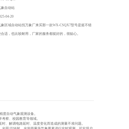
气象自动站
5-04-20
象区域自动站找万象厂来买那一款WX-CSQX7型号是挺不错
较合适，也比较耐用，厂家的服务都挺好的，很贴心。
精度自动气象观测设备。
学考察、校园教育等领域。
时、解调电路延时、温度变化而造成的测量不准问题。
、光照/总辐射、光学雨量等气象要素进行实时观测，可实现户