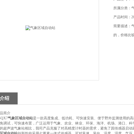
所属分类：
产品时间：202
简要描述：气
的，价格比
介绍
品简介
QX7
气象区域自动站
是一款高度集成、低功耗、可快速安装、便于野外监测使用的高
调试，可快速布置，广泛运用于气象、农业、林业、环保、海洋、机场、港口、科
超声波气象站相比，我司产品克服了对高精度计时器的需求，避免了因传感器启动延
区域自动站
创新性的采用七要素一体式传感器，可对风速、风向、温度、湿度、气压