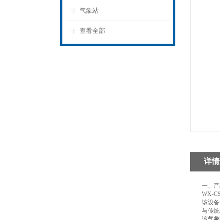
气象站
查看全部
详情
一、产
WX-CS
该设备免
与传统的
该
气象