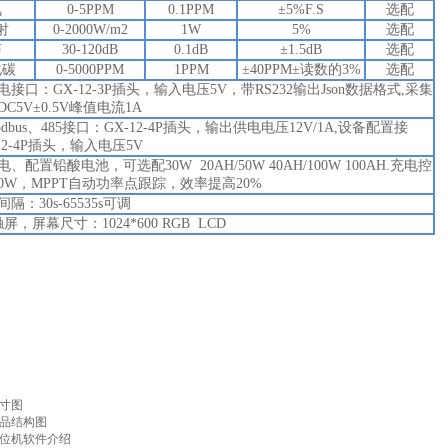
氧
0-5PPM
0.1PPM
±5%F.S
选配
射
0-2000W/m2
1W
5%
选配
声
30-120dB
0.1dB
±1.5dB
选配
化碳
0-5000PPM
1PPM
±40PPM±读数的3%
选配
接口：GX-12-3P插头，输入电压5V，带RS232输出Json数据格式,采集
C5V±0.5V峰值电流1A
dbus、485接口：GX-12-4P插头，输出供电电压12V/1A,设备配置接
12-4P插头，输入电压5V
、配置铅酸电池，可选配30W 20AH/50W 40AH/100W 100AH.充电控
50W，MPPT自动功率点跟踪，效率提高20%
隔：30s-65535s可调
屏，屏幕尺寸：1024*600 RGB LCD
寸图
品结构图
机软件介绍