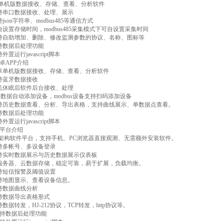
单机版数据接收、存储、查看、分析软件
串口数据接收、处理、展示
on字符串、modbus485等通信方式
置存储时间，modbus485采集模式下可自设置采集时间
自助增加、删除、修改监测参数的协议、名称、图标等
数据后处理功能
运行javascript脚本
APP介绍
单机版数据接收、存储、查看、分析软件
蓝牙数据接收
休眠后软件后台接收、处理
n数据自动添加设备，modbus设备支持扫码添加设备
历史数据查看、分析、导出表格，支持曲线展示、单数据点查看。
数据后处理功能
运行javascript脚本
平台介绍
构软件平台，支持手机、PC浏览器直接观测、无需额外安装软件。
多帐号、多设备登录
实时数据展示与历史数据展示仪表板
务器、云数据存储，稳定可靠，易于扩展，负载均衡。
短信报警及阈值设置
地图显示、查看设备信息。
数据曲线分析
数据导出表格形式
转发，HJ-212协议，TCP转发，http协议等。
持数据后处理功能