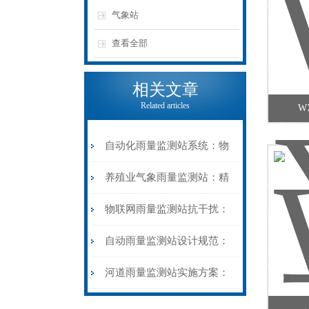
气象站
查看全部
相关文章
Related articles
W
自动化雨量监测站系统：物
联网全自动测报，实现雨情
养殖业气象雨量监测站：精
无人值守智能管控
准雨情管控，护航种养产业
物联网雨量监测站抗干扰：
稳产增收
多重硬核防护，复杂工况稳
自动雨量监测站设计规范：
定测报不误报
合规化标准化设计，保障测
河道雨量监测站实施方案：
报精准长效
标准化科学布设，构建河