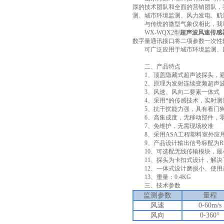
厚的技术团队和全面的营销团队，
测、城市环境监测、风力发电、航
与传统的微型气象仪相比，我司
WX-WQX2型
超声波风速传感
数字量通讯接口将二项参数一次性
可广泛应用于城市环境监测、风
二、产品特点
1、顶盖隐藏式超声波探头，避
2、原理为发射连续变频超声波
3、风速、风向二要素一体式
4、采用*的传感技术，实时测
5、抗干扰能力强，具有看门狗电
6、高集成度，无移动部件，
7、免维护，无需现场校准
8、采用ASA工程塑料室外应
9、产品设计输出信号标配为RS48
10、可选配无线传输模块，最
11、探头为卡扣式设计，解决
12、一体式设计磨损小、使用
13、重量：0.4KG
三、技术参数
监测参数
量程
风速
0-60m/s
风向
0-360°