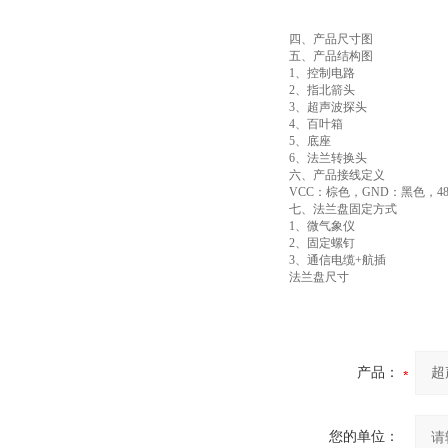
四、产品尺寸图
五、产品结构图
1、控制电路
2、指北箭头
3、超声波探头
4、百叶箱
5、底座
6、法兰转换头
六、产品接线定义
VCC：棕色，GND：黑色，485
七、法兰盘固定方式
1、微气象仪
2、固定螺钉
3、通信电缆+航插
法兰盘尺寸
产品：
您的单位：