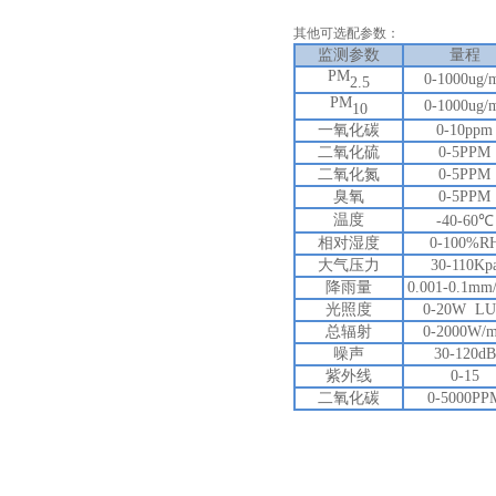
其他可选配参数：
监测参数
量程
PM
0-1000ug/
2.5
PM
0-1000ug/
10
一氧化碳
0-10ppm
二氧化硫
0-5PPM
二氧化氮
0-5PPM
臭氧
0-5PPM
温度
-40-60℃
相对湿度
0-100%R
大气压力
30-110Kp
降雨量
0.001-0.1mm
光照度
0-20W L
总
辐射
0-2000W/
噪声
30-120dB
紫外线
0-15
二氧化碳
0-5000PP