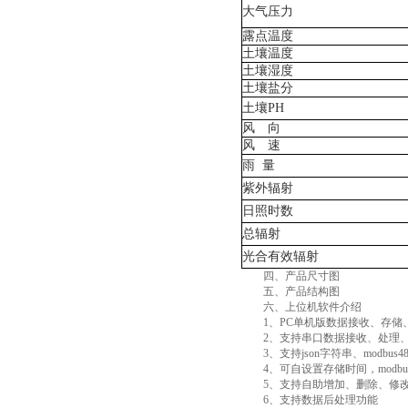
大气压力
露点温度
土壤温度
土壤湿度
土壤盐分
土壤
PH
风 向
风 速
雨
量
紫外辐射
日照时数
总辐射
光合有效辐射
四、产品尺寸图
五、产品结构图
六、上位机软件介绍
1、PC单机版数据接收、存储
2、支持串口数据接收、处理
3、支持json字符串、modbus4
4、可自设置存储时间，modbu
5、支持自助增加、删除、修改
6、支持数据后处理功能