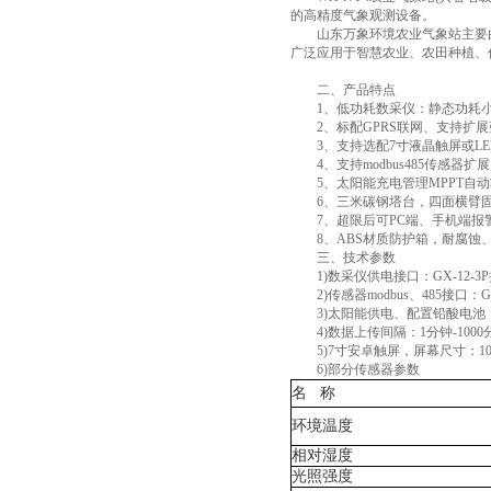
的高精度气象观测设备。
山东万象环境农业气象站主要由气
广泛应用于智慧农业、农田种植、
二、产品特点
1、低功耗数采仪：静态功耗小于
2、标配GPRS联网、支持扩展
3、支持选配7寸液晶触屏或LED屏 版本
4、支持modbus485传感器扩展
5、太阳能充电管理MPPT自动
6、三米碳钢塔台，四面横臂固
7、超限后可PC端、手机端报
8、ABS材质防护箱，耐腐蚀、抗
三、技术参数
1)数采仪供电接口：GX-12-3P插
2)传感器modbus、485接口：G
3)太阳能供电、配置铅酸电池，可选配3
4)数据上传间隔：1分钟-1000
5)7寸安卓触屏，屏幕尺寸：1024*
6)部分传感器参数
名
称
环境温度
相对湿度
光照强度