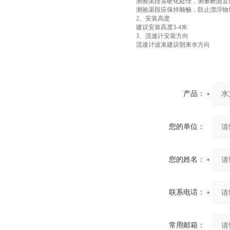
测验渠段需硬化处理，测量断面宜
测验渠段应保持顺畅，防止漂浮物
2、安装高度
建议安装高度3-4米
3、流速计安装方向
流速计波束建议朝来水方向
产品：
您的单位：
您的姓名：
联系电话：
常用邮箱：