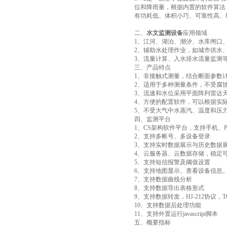
位和降雨量，根据内置的软件算法
有功耗低、体积小巧、可靠性高、
二、
水文监测设备
应用领域
1、江河、湖泊、潮汐、水库闸口
2、辅助水处理作业，如城市供水
3、流量计算、入水排水流量监测
三、产品特点
1、非接触式测量，结合断面参数
2、适用于多种测量条件，不受腐
3、流速和水位采用平面阵列雷达
4、方便的配置软件，可以根据实
5、不受大气中水蒸汽、温度和压
四、监测平台
1、CS架构软件平台，支持手机、
2、支持多帐号、多设备登录
3、支持实时数据展示与历史数据
4、云服务器、云数据存储，稳定
5、支持短信报警及阈值设置
6、支持地图显示、查看设备信息
7、支持数据曲线分析
8、支持数据导出表格形式
9、支持数据转发，HJ-212协议，T
10、支持数据后处理功能
11、支持外置运行javascript脚本
五、概要指标