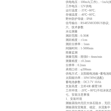
供电电压：100mA(工作)，<1mA(休
工作电压：12V供电
运行温度：-35℃~60℃;
存储温度：-40℃~60℃;
野外防护等级：IP68
信号输出：RS485/MODBUS协议;
六、技术参数
水位测量
测距范围：0-30米
测距精度：±1cm
测距分辨率：1mm
间隔时间：1-5000min
雨量监测
测量范围：雨强0～4mm/min
测量精度：±0.2mm
分辨率：0.2mm
承雨口径：φ200mm
供电方式：太阳能电池板+蓄电池
太阳能功率：10W/30W(选配)
蓄电池参数：DC3.7V 10Ah
支架高度：立杆4米 横臂3米
工作环境：-20℃～80℃(不结冰状态
七、安装注意事项
1、安装环境
测验渠段内无巨大块石阻水，无巨
测验渠段宜顺直、稳定、水流集中