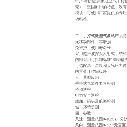
SQ2A利用超声波在空气中
壳）、坚固耐用的特点，没有
模块，可使用厂家提供的专用
场临检。
二、
手持式微型气象站
产品特
无移动部件，零磨损
免维护，使用寿命长
采用超声波探头反射式，结构
内部采用可拆卸标准18650
可选配温、湿度和大气压力传
内置蓝牙传输模块
三、典型应用
手持式气象多要素检测
移动巡检
电力安全巡检
船舶、码头及航海检测
城市环境监测
四、参数
风速：测量范围0-40m/s、分辨
风向：测量范围0-359°无盲区