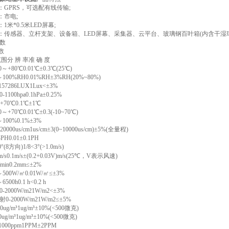
：GPRS，可选配有线传输;
：市电;
1米*0.5米LED屏幕;
成：传感器、立杆支架、设备箱、LED屏幕、采集器、云平台、玻璃钢百叶箱(内含干湿
数
数
围分 辨 率准 确 度
+80℃0.01℃±0.3℃(25℃)
00%RH0.01%RH±3%RH(20%~80%)
7286LUX1Lux<±3%
100hpa0.1hPa±0.25%
70℃0.1℃±1℃
+70℃0.01℃±0.3(-10~70℃)
00%0.1%±3%
000us/cm1us/cm±3(0~10000us/cm)±5%(全量程)
PH0.01±0.1PH
(8方向)1/8<3°(>1.0m/s)
/s0.1m/s±(0.2+0.03V)m/s(25℃，V表示风速)
min0.2mm≤±2%
00W/㎡0.01W/㎡≤±3%
00h0.1 h<0.2 h
2000W/m21W/m2<±3%
-2000W/m21W/m2≤±5%
00ug/m³1ug/m³±10%(<500微克)
0ug/m³1ug/m³±10%(<500微克)
000ppm1PPM±2PPM