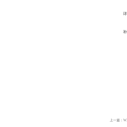
详
补
上一篇：
W