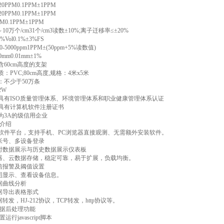
0PPM0.1PPM±1PPM
0PPM0.1PPM±1PPM
M0.1PPM±1PPM
0万个/cm31个/cm3读数±10%;离子迁移率≤±20%
Vol0.1%±3%FS
-5000ppm1PPM±(50ppm+5%读数值)
mm0.01mm±1%
含60cm高度的支架
质：PVC;80cm高度,规格：4米x5米
：不少于50万条
2W
业具有ISO质量管理体系、环境管理体系和职业健康管理体系认证
业具有计算机软件注册证书
业为3A的级信用企业
介绍
构软件平台，支持手机、PC浏览器直接观测、无需额外安装软件。
帐号、多设备登录
时数据展示与历史数据展示仪表板
器、云数据存储，稳定可靠，易于扩展，负载均衡。
信报警及阈值设置
图显示、查看设备信息。
据曲线分析
据导出表格形式
转发，HJ-212协议，TCP转发，http协议等。
数据后处理功能
运行javascript脚本