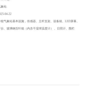
气象站
5-04-22
学校气象站基本设施，传感器、立杆支架、设备箱、LED屏幕、
平台、玻璃钢百叶箱（内含干湿球温度计） 、日照计、围栏