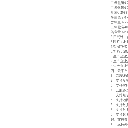
二氧化硫0-2
二氧化氮0-2
臭氧0-20PP
负氧离子0～1
含氧量0~25%
二氧化碳400
蒸发量0-190
2.日照计：
3.围栏：材
4.数据存储
5.功耗：20
6.生产企
7.生产企
8.生产企
四、云平台
1、CS架
2、支持多
3、支持实
4、云服务
5、支持短
6、支持地
7、支持数
8、支持数
9、支持数据
10、支持
11、支持外置