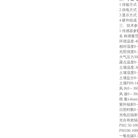
1.传输方式
2.供电方式
3.显示方式：
4.硬件组
三、技术参
1.传感器参
名 称测量范
环境温度-40～
相对湿度0～1
光照强度0-15
大气压力300-1
露点温度0~+
土壤温度-30～
土壤湿度0～1
土壤盐分0~20
土壤PH0-14
风 向0～360°
风 速0～30m
雨 量≦4mm/
紫外辐射0～5
日照时数0～65
光电总辐射0-
光合有效辐射0
PM2.50-10
PM100-100
一氧化碳0-1