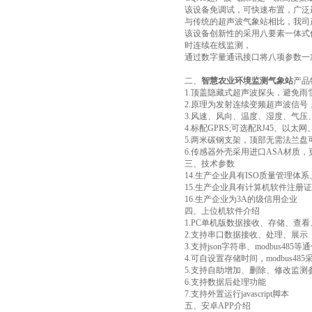
该设备免调试，可快速布置，广泛
与传统的超声波气象站相比，我司
该设备创新性的采用八要素一体式传
时连续在线监测，
通过数字量通讯接口将八项参数一
二、
智慧农业环境监测气象站
产品
1.顶盖隐藏式超声波探头，避免
2.原理为发射连续变频超声波信
3.风速、风向、温度、湿度、气压、
4.标配GPRS;可选配RJ45、以太网
5.两米碳钢支架，顶部无需法兰盘
6.传感器外壳采用进口ASA材质，
三、技术参数
14.生产企业具有ISO质量管理
15.生产企业具有计算机软件注册
16.生产企业为3A的级信用企业
四、上位机软件介绍
1.PC单机版数据接收、存储、查
2.支持串口数据接收、处理、展示
3.支持json字符串、modbus485
4.可自设置存储时间，modbus4
5.支持自助增加、删除、修改监
6.支持数据后处理功能
7.支持外置运行javascript脚本
五、安卓APP介绍