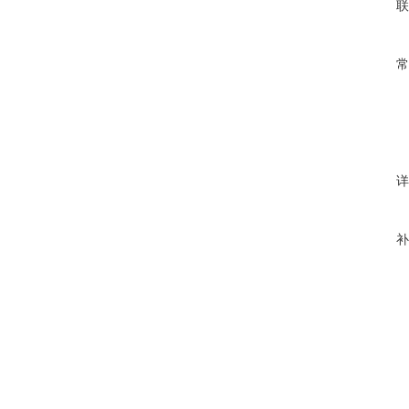
联
常
详
补