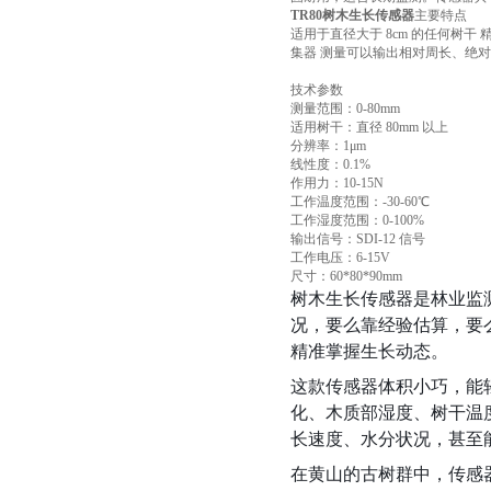
TR80树木生长传感器
主要特点
适用于直径大于 8cm 的任何树干
集器 测量可以输出相对周长、绝
技术参数
测量范围：0-80mm
适用树干：直径 80mm 以上
分辨率：1μm
线性度：0.1%
作用力：10-15N
工作温度范围：-30-60℃
工作湿度范围：0-100%
输出信号：SDI-12 信号
工作电压：6-15V
尺寸：60*80*90mm
树木生长传感器是林业监测
况，要么靠经验估算，要
精准掌握生长动态。
这款传感器体积小巧，能
化、木质部湿度、树干温
长速度、水分状况，甚至
在黄山的古树群中，传感