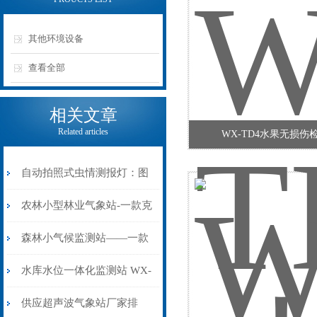
其他环境设备
查看全部
相关文章
Related articles
WX-TD4水果无损伤
自动拍照式虫情测报灯：图
像留证，虫情识别不盲目
农林小型林业气象站-一款克
己复礼的农业小气候自动气
森林小气候监测站——一款
象站#2022已更新
必须得买的WX-SL10森林小
水库水位一体化监测站 WX-
气候观测站
LDSW04 自动雷达水位监测
供应超声波气象站厂家排