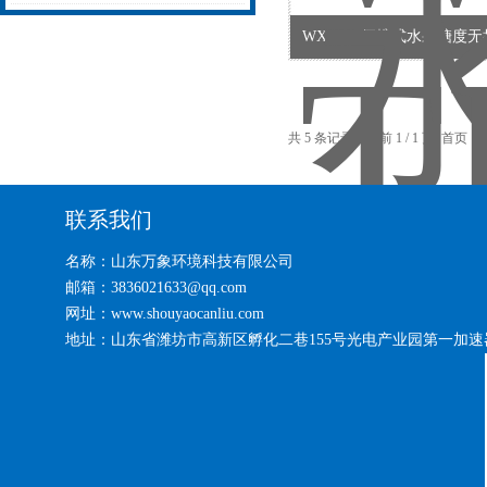
站
名：（万象环境）生产制造
WX-TD4便携式水果糖度
各种物联网产品设备（2024
共 5 条记录，当前 1 / 1 页 首
联系我们
名称：山东万象环境科技有限公司
邮箱：3836021633@qq.com
网址：www.shouyaocanliu.com
地址：山东省潍坊市高新区孵化二巷155号光电产业园第一加速