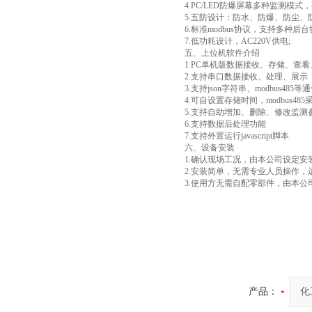
4.PC/LED防爆屏幕多种监测模式
5.五防设计：防水、防爆、防尘、
6.标准modbus协议，支持多种
7.低功耗设计，AC220V供电;
五、上位机软件介绍
1.PC单机版数据接收、存储、查
2.支持串口数据接收、处理、展示
3.支持json字符串、modbus485
4.可自设置存储时间，modbus4
5.支持自助增加、删除、修改监
6.支持数据后处理功能
7.支持外置运行javascript脚本
六、设备安装
1.确认现场工况，由本公司设定安
2.安装简单，无需专业人员操作，
3.使用方无需自配零部件，由本
产品：