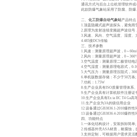
通讯方式与后台上位机管理软件或者
此款防爆气象站采用了防腐、防爆
二、
化工防爆自动气象站
产品特点
1.顶盖隐藏式超声波探头，避免
2.原理为发射连续变频超声波信
3.风速、风向、空气温度、湿度
4.485接DCS传输
三、技术参数
1.风速：测量原理超声波，0～60m/s(±0.
2.风向：测量原理超声波，0～360°(±
3.空气温度：测量原理二极管结电压法，-4
4.空气湿度：测量原理电容式，0-100%R
5.大气压力：测量原理压阻式，300-110
6.单机版数据存储：不少于50万条;
7.功耗：1.75W
8.生产企业具有ISO质量管理体
9.生产企业具有计算机软件注册证
10.生产企业具有Ex ia IIC T4 
11.生产企业为3A的级信用企业
12.设备通过GB3836.1-201
13.设备通过GB3836.4-2010
四、功能特点
1.一体化结构设计，安装拆卸简单;
2.传感器外壳ASA材质，耐腐蚀，
3.支持定制，可根据用户需求灵活