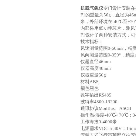
机载气象仪
专门设计安装在
F1的重量为56g，直径为
米，外部环境在-40℃至+
内部采用低功耗芯片，测风
F1设计了两种安装方式，
技术指标：
风速测量范围0-60m/s，精度
风向测量范围0-359°，精度±
仪器直径46mm
仪器高度48mm
仪器重量56g
材料ABS
颜色黑色
数字输出RS485
波特率4800-19200
通讯协议ModBus、ASCII
操作温/湿度-40℃-+70℃；0-
工作海拔0-4000米
电源需求VDC:5-30V；15mA
安装方式飞行器顶部立柱安