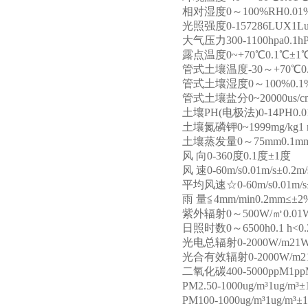
相对湿度0～100%RH0.01%
光照强度0-157286LUX1Lu
大气压力300-1100hpa0.1hP
露点温度0~+70℃0.1℃±1
管式土壤温度-30～+70℃0.01
管式土壤湿度0～100%0.1
管式土壤盐分0~20000us/cm1
土壤PH(电极法)0-14PH0.01
土壤氮磷钾0~1999mg/kg1 
土壤蒸发量0～75mm0.1m
风 向0-360度0.1度±1度
风 速0-60m/s0.01m/s±0.2m/
平均风速☆0-60m/s0.01m/s±
雨 量≦4mm/min0.2mm≤±2
紫外辐射0～500W/㎡0.01
日照时数0～6500h0.1 h<0.2
光电总辐射0-2000W/m21W
光合有效辐射0-2000W/m21
二氧化碳400-5000ppM1pp
PM2.50-1000ug/m³1ug/m
PM100-1000ug/m³1ug/m³