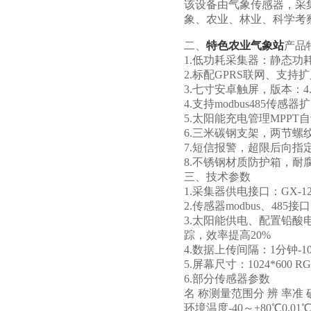
该设备由气象传感器，采
象、农业、林业、科学考
二、
特色农业气象站
产品
1.低功耗采集器：静态功耗
2.标配GPRS联网、支持
3.七寸安卓触屏，版本：4.4.
4.支持modbus485传感器
5.太阳能充电管理MPPT
6.三米碳钢支架，两节螺
7.短信报警，超限后向指
8.不锈钢材质防护箱，耐腐
三、技术参数
1.采集器供电接口：GX-12-
2.传感器modbus、485
3.太阳能供电、配置铅酸电池，
踪，效率提高20%
4.数据上传间隔：1分钟-1
5.屏幕尺寸：1024*600 RG
6.部分传感器参数
名 称测量范围分 辨 率准 
环境温度-40～+80℃0.01℃±