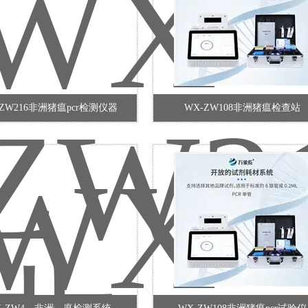
-ZW216非洲猪瘟pcr检测仪器
WX-ZW108非洲猪瘟检查站