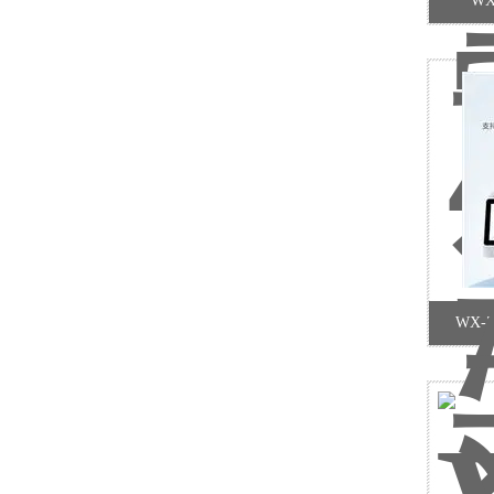
W
WX-