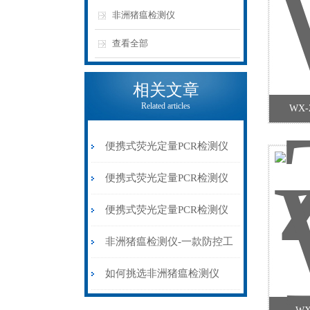
非洲猪瘟检测仪
查看全部
相关文章
Related articles
WX
便携式荧光定量PCR检测仪
操作全攻略：从加样到结果
便携式荧光定量PCR检测仪
判读
现场检测的“分子诊断利器”
便携式荧光定量PCR检测仪
使用特点
非洲猪瘟检测仪-一款防控工
作的PCR检测仪2024全+境
如何挑选非洲猪瘟检测仪
+派+送
【风途新报价】