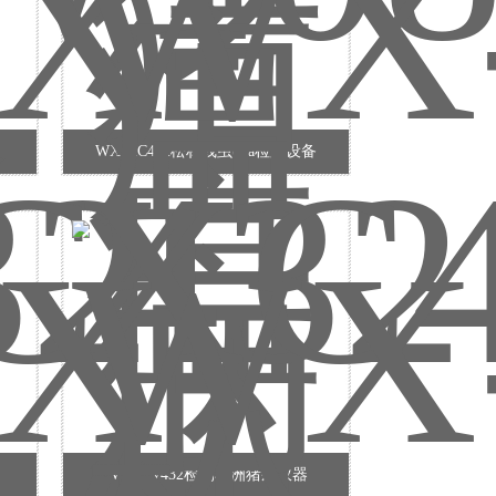
WX-XC432松材线虫dna检测设备
WX-ZW432检测非洲猪瘟仪器