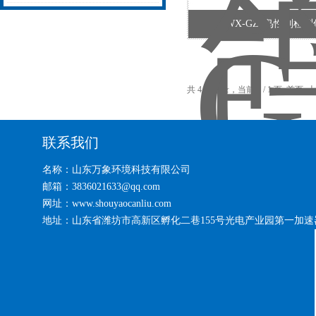
站2025（万象直发）
连续运行的自然灾害监测预
WX-GZ1鸟性别检
警系统2025全+境+派+送
共 4 条记录，当前 1 / 1 页 首
联系我们
名称：山东万象环境科技有限公司
邮箱：3836021633@qq.com
网址：www.shouyaocanliu.com
地址：山东省潍坊市高新区孵化二巷155号光电产业园第一加速