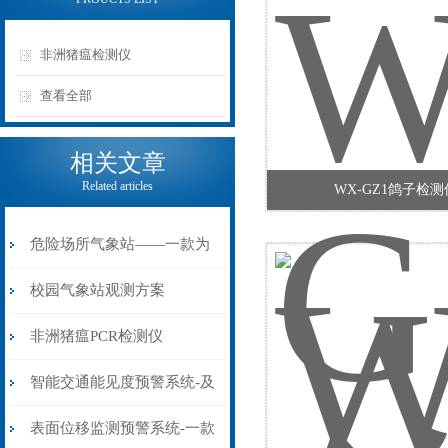
非洲猪瘟检测仪
查看全部
相关文章
Related articles
WX-GZ1鸽子检测
危险场所气象站——一款为
安全护航的燃油库气象站
校园气象站观测方案
2023已更新
非洲猪瘟PCR检测仪
智能交通能见度预警系统-及
时调整的公路雾霾实时监测
表面位移监测预警系统-一款