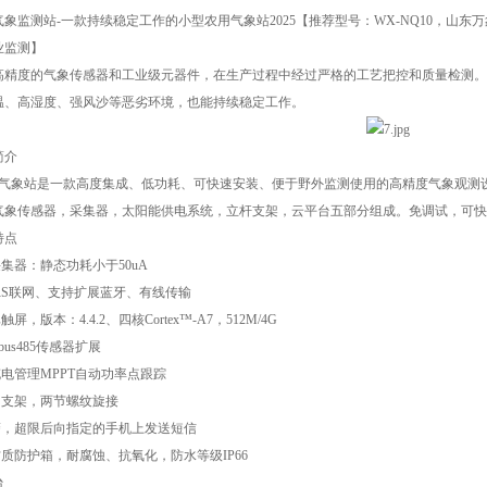
象监测站-一款持续稳定工作的小型农用气象站2025【推荐型号：WX-NQ10，山
业监测】
高精度的气象传感器和工业级元器件，在生产过程中经过严格的工艺把控和质量检测。
温、高湿度、强风沙等恶劣环境，也能持续稳定工作。
简介
农业气象站是一款高度集成、低功耗、可快速安装、便于野外监测使用的高精度气象观测
气象传感器，采集器，太阳能供电系统，立杆支架，云平台五部分组成。免调试，可快
特点
采集器：静态功耗小于50uA
PRS联网、支持扩展蓝牙、有线传输
触屏，版本：4.4.2、四核Cortex™-A7，512M/4G
dbus485传感器扩展
充电管理MPPT自动功率点跟踪
钢支架，两节螺纹旋接
报警，超限后向指定的手机上发送短信
材质防护箱，耐腐蚀、抗氧化，防水等级IP66
台