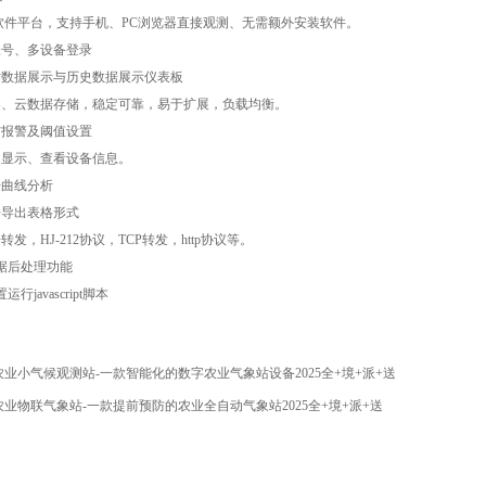
构软件平台，支持手机、PC浏览器直接观测、无需额外安装软件。
帐号、多设备登录
实时数据展示与历史数据展示仪表板
务器、云数据存储，稳定可靠，易于扩展，负载均衡。
信报警及阈值设置
图显示、查看设备信息。
据曲线分析
据导出表格形式
转发，HJ-212协议，TCP转发，http协议等。
数据后处理功能
运行javascript脚本
农业小气候观测站-一款智能化的数字农业气象站设备2025全+境+派+送
农业物联气象站-一款提前预防的农业全自动气象站2025全+境+派+送