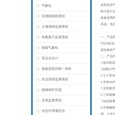
农村农业气
气象站
助力各行
非洲猪瘟检测仪
设备选用
高温、低
土壤墒情监测系统
负氧离子监测系统
一、产品
NQ10
校园气象站
该设备由
二、产品
雷达水位计
1.低功耗
智能温室控制一体机
2.标配G
3.七寸安卓
农业四情监测系统
4.支持mo
5.太阳能
植物保护仪器
6.三米碳
水质监测系统
7.短信
8.不锈钢
光合作用测定仪
四、云平