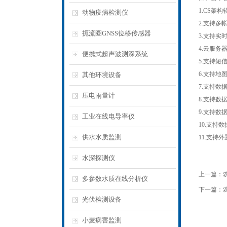
1.CS架
动物疫病检测仪
2.支持多
扼流圈GNSS位移传感器
3.支持
4.云服
便携式超声波测深系统
5.支持短
6.支持地
其他环境设备
7.支持数
压电雨量计
8.支持数
9.支持数据
工业在线电导率仪
10.支持
供水水质监测
11.支持外置
水深探测仪
上一篇：
多参数水质在线分析仪
下一篇：
光伏检测设备
小麦病害监测