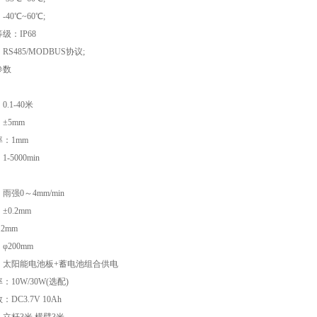
40℃~60℃;
级：IP68
S485/MODBUS协议;
参数
.1-40米
±5mm
：1mm
5000min
强0～4mm/min
0.2mm
2mm
φ200mm
：太阳能电池板+蓄电池组合供电
10W/30W(选配)
DC3.7V 10Ah