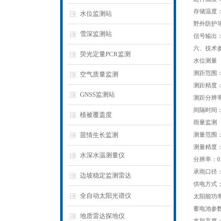
存储温度：-
水位监测站
野外防护等
雪深监测站
信号输出：R
六、技术
荧光定量PCR监测
水位测量
测距范围：0
空气质量监测
测距精度：
GNSS监测站
测距分辨率
间隔时间：1-
植被覆盖度
雨量监测
苗情生长监测
测量范围：雨
测量精度：±
水深水温测量仪
分辨率：0.
承雨口径：
边坡稳定监测雷达
供电方式
全自动太阳光谱仪
太阳能功率：
蓄电池参数：
地质雷达探地仪