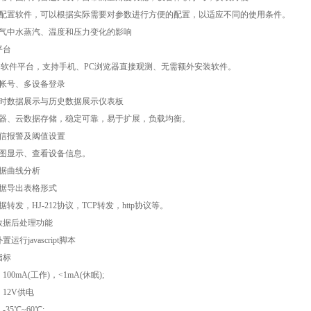
的配置软件，可以根据实际需要对参数进行方便的配置，以适应不同的使用条件。
大气中水蒸汽、温度和压力变化的影响
平台
架构软件平台，支持手机、PC浏览器直接观测、无需额外安装软件。
多帐号、多设备登录
实时数据展示与历史数据展示仪表板
务器、云数据存储，稳定可靠，易于扩展，负载均衡。
短信报警及阈值设置
地图显示、查看设备信息。
数据曲线分析
数据导出表格形式
转发，HJ-212协议，TCP转发，http协议等。
数据后处理功能
运行javascript脚本
指标
00mA(工作)，<1mA(休眠);
12V供电
35℃~60℃;