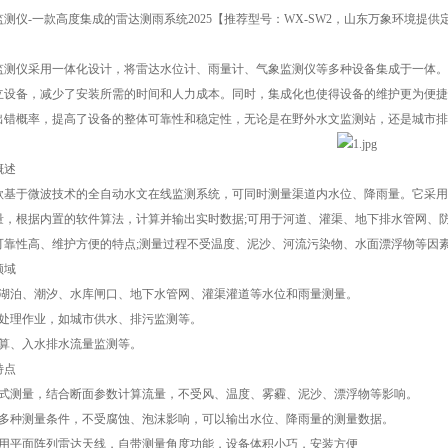
监测仪-一款高度集成的雷达测雨系统2025【推荐型号：WX-SW2，山东万象环境
监测仪采用一体化设计，将雷达水位计、雨量计、气象监测仪等多种设备集成于一体。
立设备，减少了安装所需的时间和人力成本。同时，集成化也使得设备的维护更为便捷
出错概率，提高了设备的整体可靠性和稳定性，无论是在野外水文监测站，还是城市排
概述
一款基于微波技术的全自动水文在线监测系统，可同时测量渠道内水位、降雨量。它采
量，根据内置的软件算法，计算并输出实时数据;可用于河道、灌渠、地下排水管网、
可靠性高、维护方便的特点;测量过程不受温度、泥沙、河流污染物、水面漂浮物等因
领域
、湖泊、潮汐、水库闸口、地下水管网、灌渠灌道等水位和雨量测量。
水处理作业，如城市供水、排污监测等。
计算、入水排水流量监测等。
特点
触式测量，结合断面参数计算流量，不受风、温度、雾霾、泥沙、漂浮物等影响。
于多种测量条件，不受腐蚀、泡沫影响，可以输出水位、降雨量的测量数据。
采用平面阵列雷达天线，自带测量角度功能，设备体积小巧，安装方便