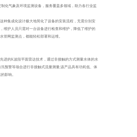
提供定制化气象及环境监测设备，服务覆盖多领域，助力各行业监
这种集成化设计极大地简化了设备的安装流程，无需分别安
，维护人员只需对一台设备进行检查和维护，降低了维护的
水管网监测点，都能轻松部署和运维。
用先进的K波段平面雷达技术，通过非接触的方式测量水体的水
防汛预警等场合进行非接触式流量测量;该产品具有功耗低、体
素的影响。