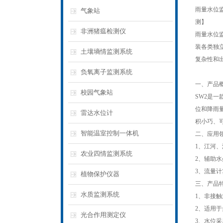
雨量水位
气象站
测】
非洲猪瘟检测仪
雨量水位
装各类独
土壤墒情监测系统
复杂性和
负氧离子监测系统
一、产品
校园气象站
SW2是
位和降雨
雷达水位计
积小巧、
智能温室控制一体机
二、应用
1、江河
农业四情监测系统
2、辅助
3、流量
植物保护仪器
三、产品
水质监测系统
1、非接
2、适用
光合作用测定仪
3、水位