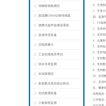
4、方便
动物疫病检测仪
5、不受
扼流圈GNSS位移传感器
四、监测
1、CS
便携式超声波测深系统
2、支持
3、支持
其他环境设备
4、云服
压电雨量计
5、支持
6、支持
工业在线电导率仪
7、支持
供水水质监测
8、支持
9、支持数据
水深探测仪
10、支持
11、支持外置
多参数水质在线分析仪
五、概要
光伏检测设备
供电电压：1
工作电压：
小麦病害监测
运行温度：-