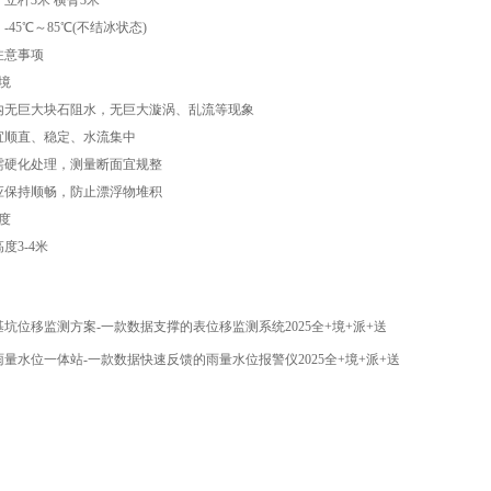
立杆3米 横臂3米
-45℃～85℃(不结冰状态)
注意事项
境
内无巨大块石阻水，无巨大漩涡、乱流等现象
宜顺直、稳定、水流集中
需硬化处理，测量断面宜规整
应保持顺畅，防止漂浮物堆积
度
度3-4米
基坑位移监测方案-一款数据支撑的表位移监测系统2025全+境+派+送
雨量水位一体站-一款数据快速反馈的雨量水位报警仪2025全+境+派+送