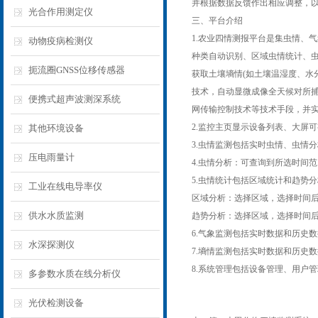
并根据数据反馈作出相应调整，
光合作用测定仪
三、平台介绍
1.农业四情测报平台是集虫情、
动物疫病检测仪
种类自动识别、区域虫情统计、
扼流圈GNSS位移传感器
获取土壤墒情(如土壤温湿度、水
技术，自动显微成像全天候对所
便携式超声波测深系统
网传输控制技术等技术手段，并
2.监控主页显示设备列表、大屏
其他环境设备
3.虫情监测包括实时虫情、虫情
压电雨量计
4.虫情分析：可查询到所选时间
5.虫情统计包括区域统计和趋势
工业在线电导率仪
区域分析：选择区域，选择时间
供水水质监测
趋势分析：选择区域，选择时间
6.气象监测包括实时数据和历史
水深探测仪
7.墒情监测包括实时数据和历史
8.系统管理包括设备管理、用户
多参数水质在线分析仪
光伏检测设备